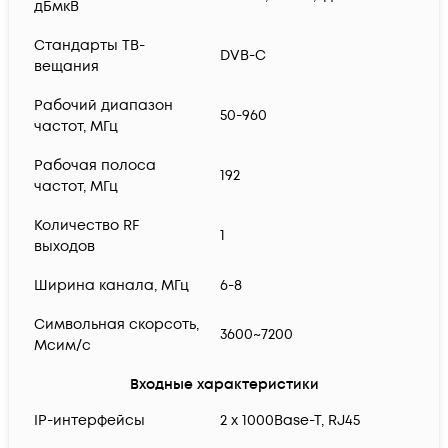
дБмкВ
Стандарты ТВ-
DVB-C
вещания
Рабочий диапазон
50-960
частот, МГц
Рабочая полоса
192
частот, МГц
Количество RF
1
выходов
Ширина канала, МГц
6-8
Символьная скорсоть,
3600~7200
Мсим/с
Входные характеристики
IP-интерфейсы
2 х 1000Base-T, RJ45