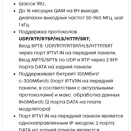
Шасси 1RU;
До 16 несущих QAM на ВЧ выходе,
диапазон выходных частот 50-960 МГц, шаг
1 кГц;
Поддержка протоколов
UDP/RTP/RTSP/HLS/HTTP/SRT;
Вход SPTS: UDP/RTP/RTSP/HLS/HTTP/SRT
через порт IPTV1 IN на передней панели,
Вход MPTS/SPTS по UDP и RTP через 2 SFP
порта DATA на задней панели
Поддерживает битрейт 100Мбит/
с-300Мбит/с (порт IPTV1IN на передней
панели, в соответствии с актуальными
протоколами) и макс. обработка данных
840Мбит/с (2 порта DATA на плате
модулятора)
Порт IPTV1 IN на передней панели является
однонаправленным IP-входом; 2 порта
DATA на задней панели являются