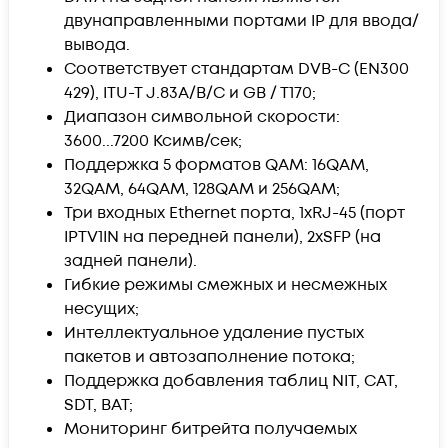
двунаправленными портами IP для ввода/
вывода.
Соответствует стандартам DVB-C (EN300
429), ITU-T J.83A/B/C и GB / T170;
Диапазон символьной скорости:
3600...7200 Ксимв/сек;
Поддержка 5 форматов QAM: 16QAM,
32QAM, 64QAM, 128QAM и 256QAM;
Три входных Ethernet порта, 1хRJ-45 (порт
IPTV1IN на передней панели), 2xSFP (на
задней панели).
Гибкие режимы смежных и несмежных
несущих;
Интеллектуальное удаление пустых
пакетов и автозаполнение потока;
Поддержка добавления таблиц NIT, CAT,
SDT, BAT;
Мониторинг битрейта получаемых