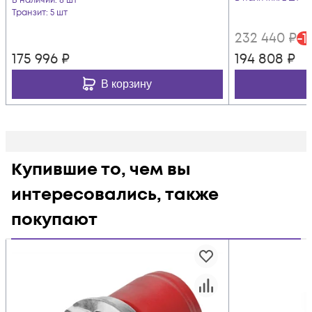
В наличии
: 8 шт
Транзит
: 5 шт
232 440
₽
-
1
175 996
₽
194 808
₽
В корзину
Купившие то, чем вы
интересовались, также
покупают