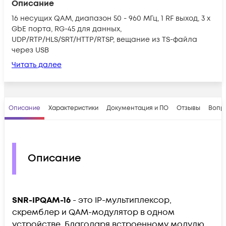
Описание
16 несущих QAM, диапазон 50 - 960 МГц, 1 RF выход, 3 х
GbE порта, RG-45 для данных,
UDP/RTP/HLS/SRT/HTTP/RTSP, вещание из TS-файла
через USB
Читать далее
Описание
Характеристики
Документация и ПО
Отзывы
Вопр
Описание
SNR-IPQAM-16
- это IP-мультиплексор,
скремблер и QAM-модулятор в одном
устройстве. Благодаря встроенному модулю