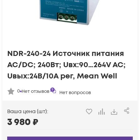
NDR-240-24 Источник питания
AC/DC; 240Вт; Uвх:90…264V AC;
Uвых:24В/10A рег, Mean Well
0
Нет отзывов
Нет вопросов
Ваша цена (шт):
3 980
₽