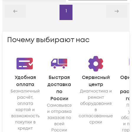
1
Назад
Дальше
Почему выбирают нас
Удобная
Быстрая
Сервисный
Офи
оплата
доставка
центр
Безналичный
по
Диагностика и
рас
расчёт,
ремонт
России
га
оплата
оборудования
Самовывоз
По
картой и
в
и отправка
у
возможность
согласованные
заказов по
обсл
покупки в
сроки
всей
и п
кредит
России
гара