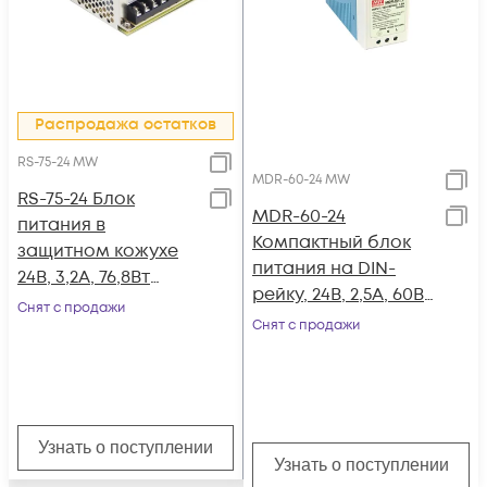
Распродажа остатков
RS-75-24 MW
MDR-60-24 MW
RS-75-24 Блок
MDR-60-24
питания в
Компактный блок
защитном кожухе
питания на DIN-
24В, 3,2А, 76,8Вт
рейку, 24В, 2,5А, 60Вт
Mean Well
Снят с продажи
Mean Well
Снят с продажи
Узнать о поступлении
Узнать о поступлении