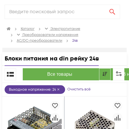
Каталог
Электропитание
Преобразователи напряжения
AC/DC-преобразователи
24в
Блоки питания на din рейку 24в
По популярности
Все товары
В 
Очистить всё
Выходное напряжение
:
24