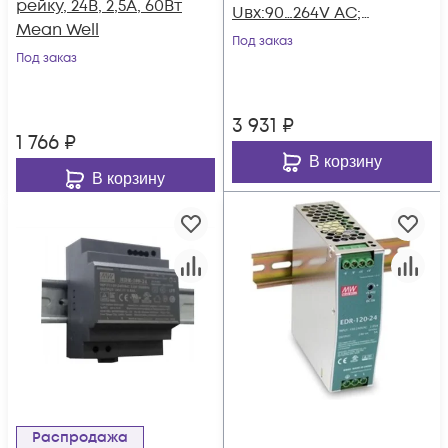
рейку, 24В, 2,5А, 60Вт
Uвх:90…264V AC;
Mean Well
Uвых:24В/10A рег,
Под заказ
Под заказ
Mean Well
3 931
₽
1 766
₽
В корзину
В корзину
Распродажа