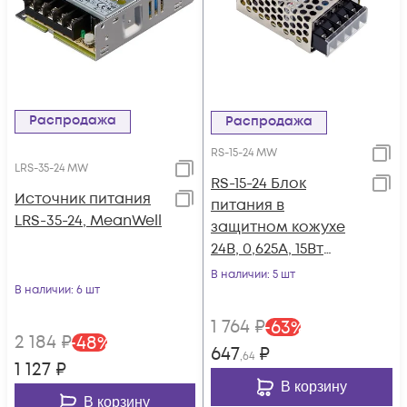
Распродажа
Распродажа
RS-15-24 MW
LRS-35-24 MW
RS-15-24 Блок
Источник питания
питания в
LRS-35-24, MeanWell
защитном кожухе
24В, 0,625А, 15Вт
Mean Well
В наличии
: 5 шт
В наличии
: 6 шт
1 764
₽
-
63
%
2 184
₽
-
48
%
647
₽
,64
1 127
₽
В корзину
В корзину