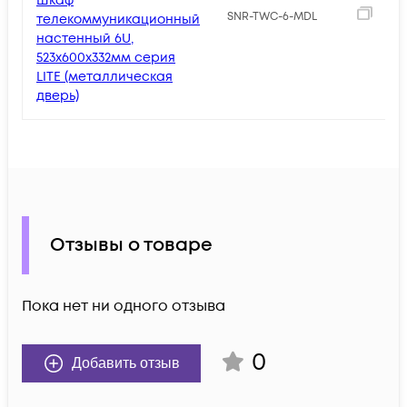
Шкаф
1
SNR-TWC-6-MDL
телекоммуникационный
настенный 6U,
523х600х332мм серия
LITE (металлическая
дверь)
Отзывы о товаре
Пока нет ни одного отзыва
0
Добавить отзыв