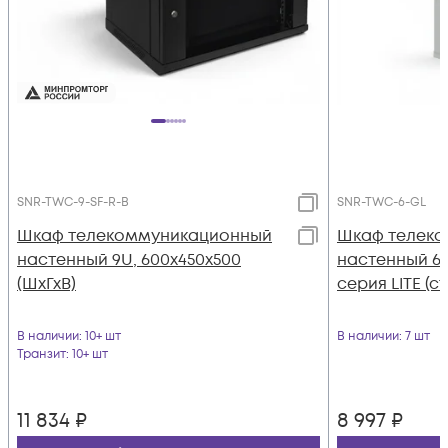
SNR-TWC-9-SF-R-B
SNR-TWC-6-GL
Шкаф телекоммуникационный
Шкаф телек
настенный 9U, 600х450х500
настенный 6U
(ШхГхВ)
серия LITE (с
В наличии
: 10+ шт
В наличии
: 7 шт
Транзит
: 10+ шт
11 834
₽
8 997
₽