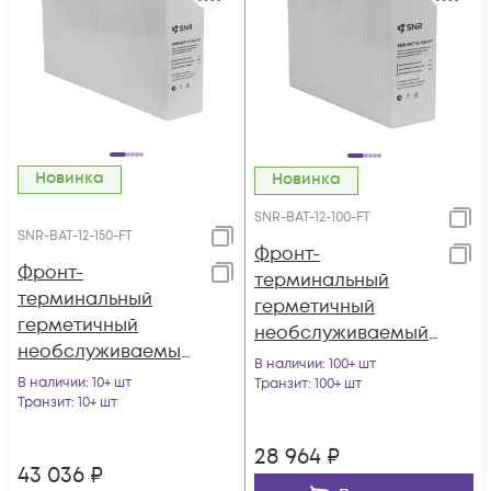
Новинка
Новинка
SNR-BAT-12-100-FT
SNR-BAT-12-150-FT
Фронт-
Фронт-
терминальный
терминальный
герметичный
герметичный
необслуживаемый
необслуживаемый
аккумулятор 12В
В наличии
: 100+ шт
аккумулятор 12В
В наличии
: 10+ шт
100Ач (SNR-BAT-12-
Транзит
: 100+ шт
150Ач (SNR-BAT-12-
Транзит
: 10+ шт
100-FT)
150-FT)
28 964
₽
43 036
₽