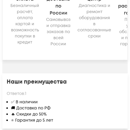
Безналичный
по
Диагностика и
рас
расчёт,
ремонт
России
га
оплата
оборудования
Самовывоз
По
картой и
в
и отправка
у
возможность
согласованные
заказов по
обсл
покупки в
сроки
всей
и п
кредит
России
гара
Наши преимущества
Ответов:
1
✅ В наличии
🚚 Доставка по РФ
🔥 Скидки до 50%
⭐ Гарантия до 5 лет