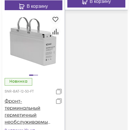
В корзину
В корзину
Новинка
SNR-BAT-12-50-FT
Фронт-
терминальный
герметичный
необслуживаемый
аккумулятор 12В