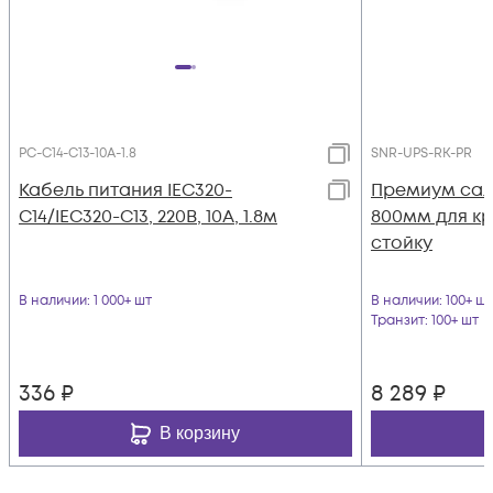
PC-C14-C13-10A-1.8
SNR-UPS-RK-PR
Кабель питания IEC320-
Премиум сал
C14/IEC320-C13, 220B, 10А, 1.8м
800мм для кр
стойку
В наличии
: 1 000+ шт
В наличии
: 100+ шт
Транзит
: 100+ шт
336
₽
8 289
₽
В корзину