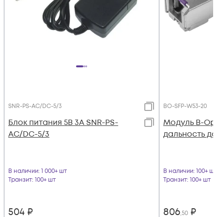
SNR-PS-AC/DC-5/3
BO-SFP-W53-20
Блок питания 5В 3А SNR-PS-
Модуль B-Opt
AC/DC-5/3
дальность до 
В наличии
: 1 000+ шт
В наличии
: 100+ шт
Транзит
: 100+ шт
Транзит
: 100+ шт
504
₽
806
₽
,50