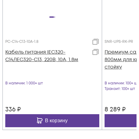
PC-C14-C13-10A-1.8
SNR-UPS-RK-PR
Кабель питания IEC320-
Премиум сал
C14/IEC320-C13, 220B, 10А, 1.8м
800мм для кр
стойку
В наличии
: 1 000+ шт
В наличии
: 100+ шт
Транзит
: 100+ шт
336
₽
8 289
₽
В корзину