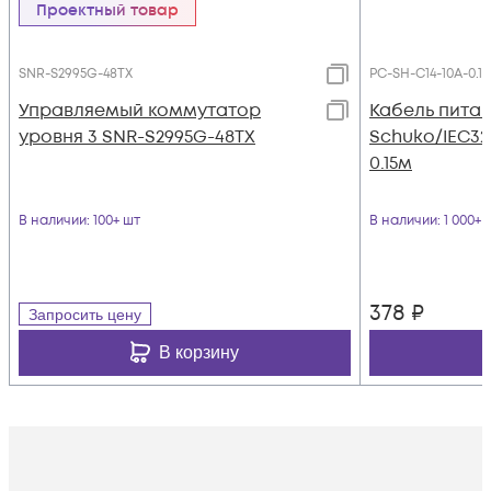
Проектный товар
SNR-S2995G-48TX
PC-SH-C14-10A-0.15
Управляемый коммутатор
Кабель питан
уровня 3 SNR-S2995G-48TX
Schuko/IEC320
0.15м
В наличии
: 100+ шт
В наличии
: 1 000+ 
378
₽
Запросить цену
В корзину