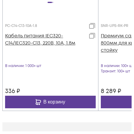
PC-C14-C13-10A-1.8
SNR-UPS-RK-PR
Кабель питания IEC320-
Премиум сал
C14/IEC320-C13, 220B, 10А, 1.8м
800мм для кр
стойку
В наличии
: 1 000+ шт
В наличии
: 100+ шт
Транзит
: 100+ шт
336
₽
8 289
₽
В корзину