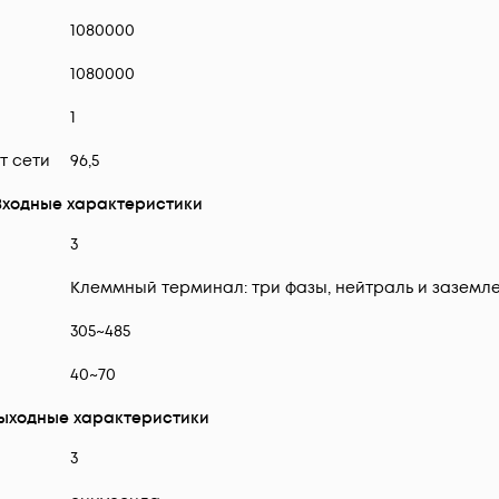
1080000
1080000
1
т сети
96,5
Входные характеристики
3
Клеммный терминал: три фазы, нейтраль и заземл
305~485
40~70
ыходные характеристики
3