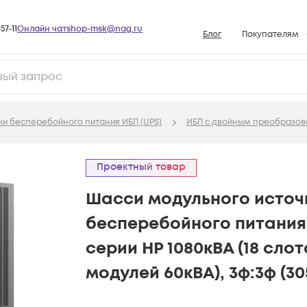
57-11
Онлайн чат
shop-msk@nag.ru
Блог
Покупателям
Способы опла
Документы
Политика рабо
ки бесперебойного питания ИБП (UPS)
ИБП с двойным преобразова
Условия доста
Гарантийное о
Проектный товар
Возврат товар
Шасси модульного источ
Вопросы и отв
бесперебойного питания
База знаний
серии HP 1080кВА (18 сло
Конфигуратор
модулей 60кВА), 3ф:3ф (30