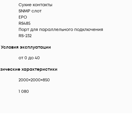
Сухие контакты
SNMP слот
EPO
RS485
Порт для параллельного подключения
RS-232
Условия эксплуатации
от 0 до 40
зические характеристики
2000×2000×850
1 080