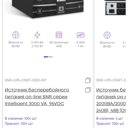
SNR-UPS-ONRT-3000-INT
SNR-UPS-ONRT-20
Источник бесперебойного
Источник бе
питания on-line SNR серии
питания он-л
Intelligent 3000 VA, 96VDC
2000ВА/2000Вт 
240В), 48В (DC
В наличии
: 100+ шт
В наличии
: 4 шт
Транзит
: 100+ шт
Транзит
: 100+ шт