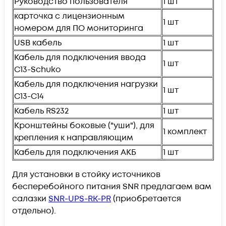
Руководство пользователя
1 шт
карточка с лицензионным
1 шт
номером для ПО мониторинга
USB кабель
1 шт
Кабель для подключения ввода
1 шт
C13-Schuko
Кабель для подключения нагрузки
1 шт
C13-C14
Кабель RS232
1 шт
Кронштейны боковые ("уши"), для
1 комплект
крепления к направляющим
Кабель для подключения АКБ
1 шт
Для установки в стойку источников
бесперебойного питания SNR предлагаем вам
салазки
SNR-UPS-RK-PR
(приобретается
отдельно).