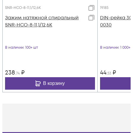
SNR-НСО-8-11,1/12,6К
19185
Зажим натяжной спиральный
DIN-рейка 3
SNR-НСО-8-11,1/12,6К
0030
В наличии
: 100+ шт
В наличии
: 1 000+ 
238
₽
44
₽
,74
,53
В корзину