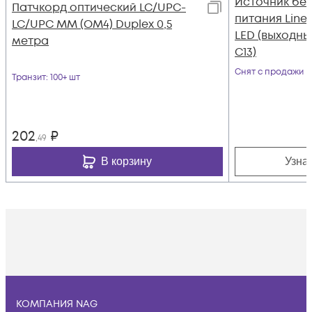
Источник бе
Патчкорд оптический LC/UPC-
питания Line-
LC/UPC MM (OM4) Duplex 0,5
LED (выходны
метра
C13)
Снят с продажи
Транзит
: 100+ шт
202
₽
,49
В корзину
Узна
КОМПАНИЯ NAG