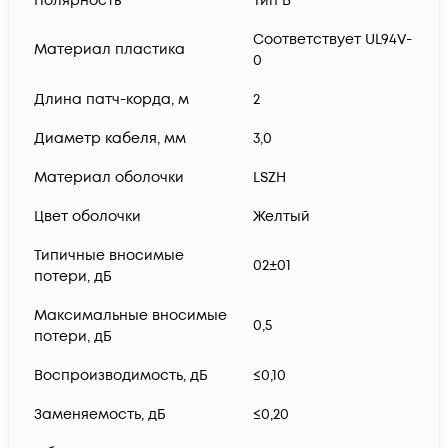
Полярность
Тип B
Соответствует UL94V-
Материал пластика
0
Длина патч-корда, м
2
Диаметр кабеля, мм
3,0
Материал оболочки
LSZH
Цвет оболочки
Желтый
Типичные вносимые
02±01
потери, дБ
Максимальные вносимые
0,5
потери, дБ
Воспроизводимость, дБ
≤0,10
Заменяемость, дБ
≤0,20