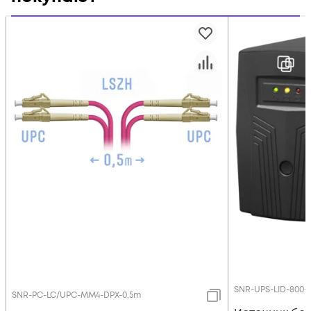
SNR-UPS-LID-800-
SNR-PC-LC/UPC-MM4-DPX-0,5m