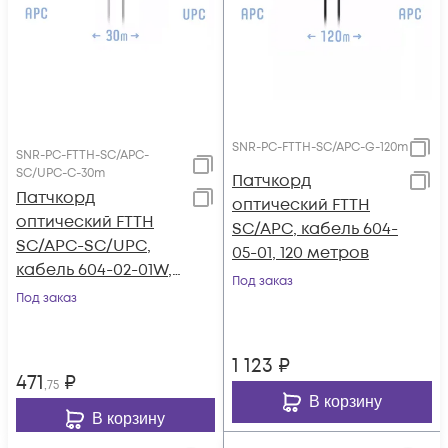
SNR-PC-FTTH-SC/APC-G-120m
SNR-PC-FTTH-SC/APC-
SC/UPC-C-30m
Патчкорд
Патчкорд
оптический FTTH
оптический FTTH
SC/APC, кабель 604-
SC/APC-SC/UPC,
05-01, 120 метров
кабель 604-02-01W,
Под заказ
30 метров
Под заказ
1 123
₽
471
₽
,75
В корзину
В корзину