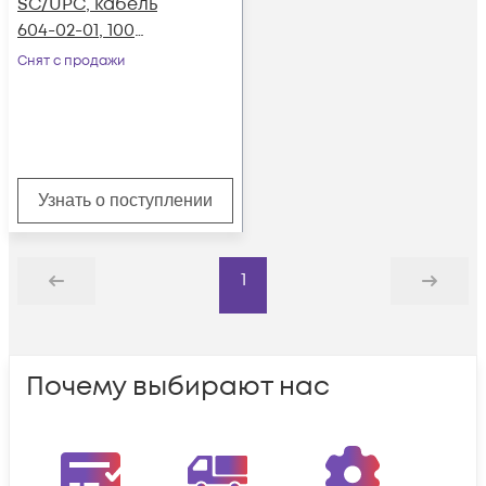
SC/UPC, кабель
604-02-01, 100
метров
Снят с продажи
Узнать о поступлении
1
Назад
Дальше
Почему выбирают нас