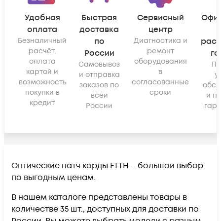
Удобная
Быстрая
Сервисный
Офи
оплата
доставка
центр
Безналичный
по
Диагностика и
рас
расчёт,
ремонт
России
га
оплата
оборудования
Самовывоз
По
картой и
в
и отправка
у
возможность
согласованные
заказов по
обсл
покупки в
сроки
всей
и п
кредит
России
гара
Оптические патч корды FTTH – большой выбор
по выгодным ценам.
В нашем каталоге представлены товары в
количестве 35 шт., доступных для доставки по