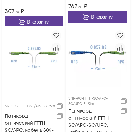
762
₽
,50
307
₽
,24
В корзину
В корзину
SNR-PC-FTTH-SC/APC-
SC/UPC-B-25m
SNR-PC-FTTH-SC/APC-C-25m
Патчкорд
Патчкорд
оптический FTTH
оптический FTTH
SC/APC-SC/UPC,
SC/APC, кабель 604-