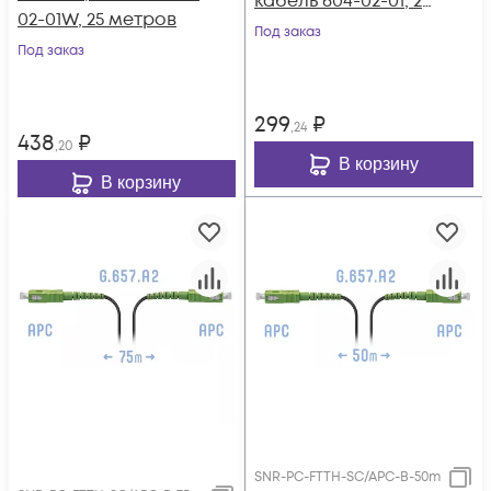
кабель 604-02-01, 25
02-01W, 25 метров
метров
Под заказ
Под заказ
299
₽
,24
438
₽
,20
В корзину
В корзину
SNR-PC-FTTH-SC/APC-B-50m