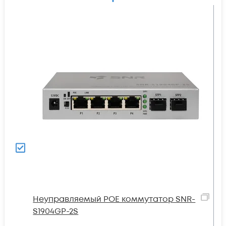
Неуправляемый POE коммутатор SNR-
S1904GP-2S