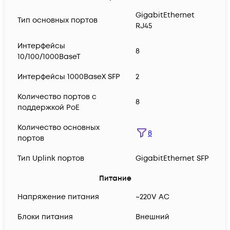
GigabitEthernet
Тип основных портов
RJ45
Интерфейсы
8
10/100/1000BaseT
Интерфейсы 1000BaseX SFP
2
Количество портов с
8
поддержкой PoE
Количество основных
8
портов
Тип Uplink портов
GigabitEthernet SFP
Питание
Напряжение питания
~220V AC
Блоки питания
Внешний