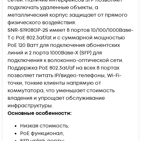
подключать удаленные объекты, а
металлический корпус защищает от прямого
физического воздействия.
SNR-S1908GP-2S
имеет 8 портов 10/100/1000Base-
T c PoE 802.3af/at и с суммарной мощностью
PoE 120 Ватт для подключения абонентских
линий и 2 порта 1000Base-X (SFP) для
подключения к волоконно-оптической сети.
Поддержка PoE 802.3at/af на всех 8 портах
позволяет питать IP/видео-телефоны, Wi-Fi-
точки, тонкие клиенты напрямую от
коммутатора, что уменьшает стоимость
владения и упрощает обслуживание
инфраструктуры.
Основные особенности:
Низкая стоимость;
PoE функционал;
SFP uplink-порты;