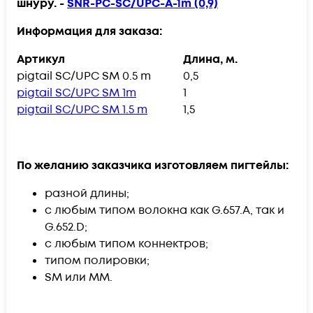
шнуру. -
SNR-PC-SC/UPC-A-1m (0,9)
Информация для заказа:
Артикул
Длина, м.
pigtail SC/UPC SM 0.5 m
0,5
pigtail SC/UPC SM 1m
1
pigtail SC/UPC SM 1.5 m
1,5
По желанию заказчика изготовляем пигтейлы:
разной длины;
с любым типом волокна как G.657.A, так и
G.652.D;
с любым типом коннектров;
типом полировки;
SM или MM.