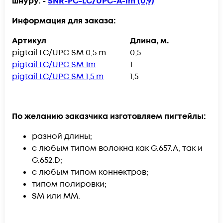
шнуру. -
SNR-PC-LC/UPC-A-1m (0,9)
Информация для заказа:
Артикул
Длина, м.
pigtail LC/UPC SM 0,5 m
0,5
pigtail LC/UPC SM 1m
1
pigtail LC/UPC SM 1,5 m
1,5
По желанию заказчика изготовляем пигтейлы:
разной длины;
с любым типом волокна как G.657.A, так и
G.652.D;
с любым типом коннектров;
типом полировки;
SM или MM.