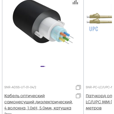
SNR-ADSS-UT-01-04/2
SNR-PC-LC/UPC-M
Кабель оптический
Патчкорд оп
самонесущий диэлектрический,
LC/UPC MM (O
4 волокна, 1.0кН, 5.0мм, катушка
метров