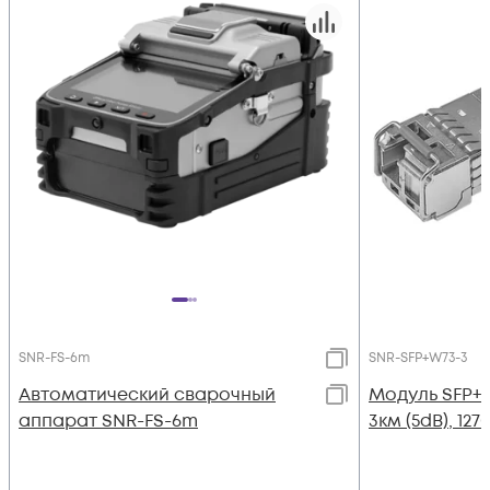
SNR-FS-6m
SNR-SFP+W73-3
Автоматический сварочный
Модуль SFP+
аппарат SNR-FS-6m
3км (5dB), 12