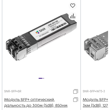
SNR-SFP+SR
SNR-SFP+W73-3
Модуль SFP+ оптический,
Модуль SFP+
дальность до 300м (5dB), 850нм
3км (5dB), 12