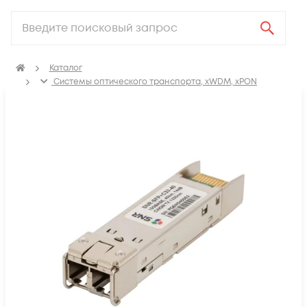
Каталог
Системы оптического транспорта, xWDM, xPON
SFP, GBIC, XFP, SFP+, X2, XENPAK, QSFP+, CFP модули
Модули SFP+