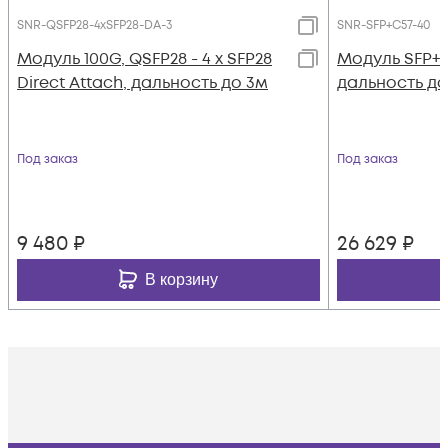
SNR-QSFP28-4xSFP28-DA-3
SNR-SFP+C57-40
Модуль 100G, QSFP28 - 4 x SFP28
Модуль SFP+
Direct Attach, дальность до 3м
дальность до 
Под заказ
Под заказ
9 480
₽
26 629
₽
В корзину