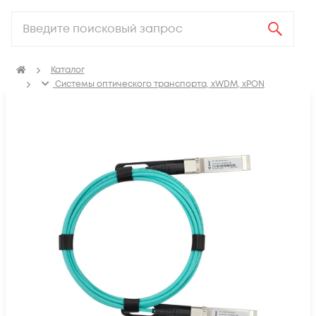
Каталог
Системы оптического транспорта, xWDM, xPON
SFP, GBIC, XFP, SFP+, X2, XENPAK, QSFP+, CFP модули
Модули QSFP28