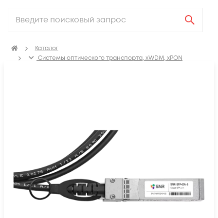
Каталог
Системы оптического транспорта, xWDM, xPON
SFP, GBIC, XFP, SFP+, X2, XENPAK, QSFP+, CFP модули
Модули SFP+