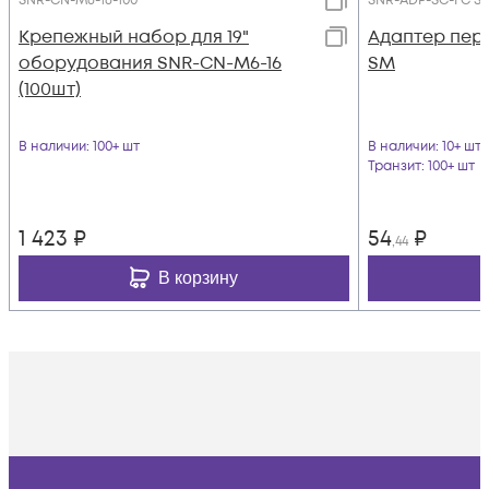
SNR-CN-M6-16-100
SNR-ADP-SC-FC S
Крепежный набор для 19"
Адаптер пер
оборудования SNR-CN-M6-16
SM
(100шт)
В наличии
: 100+ шт
В наличии
: 10+ шт
Транзит
: 100+ шт
1 423
₽
54
₽
,44
В корзину