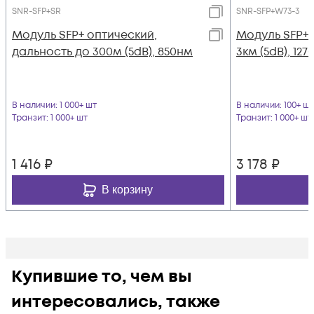
SNR-SFP+SR
SNR-SFP+W73-3
Модуль SFP+ оптический,
Модуль SFP+
дальность до 300м (5dB), 850нм
3км (5dB), 12
В наличии
: 1 000+ шт
В наличии
: 100+ шт
Транзит
: 1 000+ шт
Транзит
: 1 000+ шт
1 416
₽
3 178
₽
В корзину
Купившие то, чем вы
интересовались, также