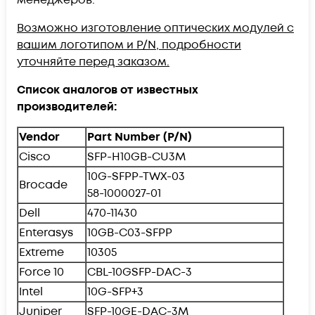
Возможно изготовление оптических модулей с
вашим логотипом и P/N, подробности
уточняйте перед заказом.
Список аналогов от известных
производителей:
Vendor
Part Number (P/N)
Cisco
SFP-H10GB-CU3M
10G-SFPP-TWX-03
Brocade
58-1000027-01
Dell
470-11430
Enterasys
10GB-C03-SFPP
Extreme
10305
Force 10
CBL-10GSFP-DAC-3
Intel
10G-SFP+3
Juniper
SFP-10GE-DAC-3M