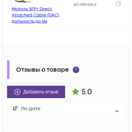
1
BO-SFP+DA-5
Модуль SFP+ Direct
Attached Cable (DAC),
дальность до 5м
Отзывы о товаре
1
5.0
Добавить отзыв
По дате