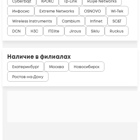
Cyberbajt
КРОКС
Tp-Link
Ruijie Networks
Инфосис
Extreme Networks
OSNOVO
Wi-Tek
Wireless Instruments
Cambium
Infinet
SC&T
DCN
H3C
ITElite
Jirous
Siklu
Ruckus
Наличие в филиалах
Екатеринбург
Москва
Новосибирск
Ростов-на-Дону