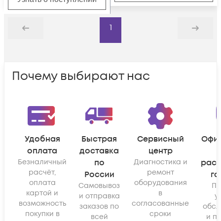
1
Назад
Дальше
Почему выбирают нас
Удобная
Быстрая
Сервисный
Офи
оплата
доставка
центр
Безналичный
по
Диагностика и
рас
расчёт,
ремонт
России
га
оплата
оборудования
Самовывоз
По
картой и
в
и отправка
у
возможность
согласованные
заказов по
обсл
покупки в
сроки
всей
и п