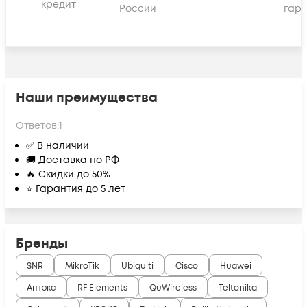
кредит
России
гара
Наши преимущества
Ответов:
1
✅ В наличии
🚚 Доставка по РФ
🔥 Скидки до 50%
⭐ Гарантия до 5 лет
Бренды
SNR
MikroTik
Ubiquiti
Cisco
Huawei
Антэкс
RF Elements
QuWireless
Teltonika