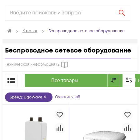
Каталог
Беспроводное сетевое оборудование
Беспроводное сетевое оборудование
Техническая информация (
2
)
По популярности
Все товары
В 
Очистить всё
Бренд
:
LigoWave