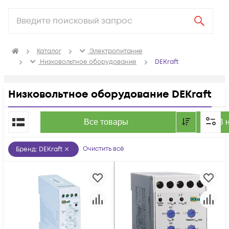
Каталог
Электропитание
Низковольтное оборудование
DEKraft
Низковольтное оборудование DEKraft
По популярности
Все товары
В 
Очистить всё
Бренд
:
DEKraft