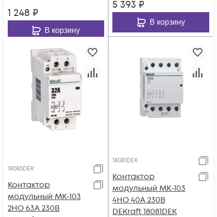
5 393
₽
1 248
₽
В корзину
В корзину
18081DEK
18085DEK
Контактор
Контактор
модульный МК-103
модульный МК-103
4НО 40А 230В
2НО 63А 230В
DEKraft 18081DEK