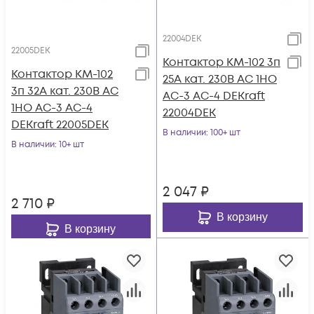
22004DEK
22005DEK
Контактор КМ-102 3п
Контактор КМ-102
25А кат. 230В AC 1НО
3п 32А кат. 230В AC
AC-3 AC-4 DEKraft
1НО AC-3 AC-4
22004DEK
DEKraft 22005DEK
В наличии
: 100+ шт
В наличии
: 10+ шт
2 047
₽
2 710
₽
В корзину
В корзину