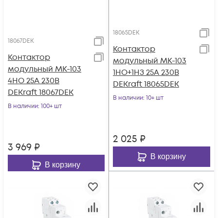
18065DEK
18067DEK
Контактор
Контактор
модульный МК-103
модульный МК-103
1НО+1НЗ 25А 230В
4НО 25А 230В
DEKraft 18065DEK
DEKraft 18067DEK
В наличии
: 10+ шт
В наличии
: 100+ шт
2 025
₽
3 969
₽
В корзину
В корзину