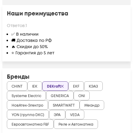
Наши преимущества
Ответов:
1
✅ В наличии
🚚 Доставка по РФ
🔥 Скидки до 50%
⭐ Гарантия до 5 лет
Бренды
CHINT
IEK
DEKraft
EKF
КЭАЗ
Systeme Electric
GENERICA
ONI
НовАтек-Электро
SMARTWATT
Меандр
YON (группа DKC)
ЭРА
VEDA
Евроавтоматика F&F
Реле и Автоматика