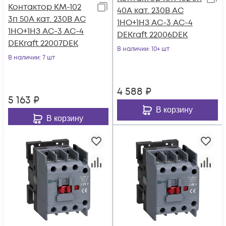
Контактор КМ-102
40А кат. 230В AC
3п 50А кат. 230В AC
1НО+1НЗ AC-3 AC-4
1НО+1НЗ AC-3 AC-4
DEKraft 22006DEK
DEKraft 22007DEK
В наличии
: 10+ шт
В наличии
: 7 шт
4 588
₽
5 163
₽
В корзину
В корзину