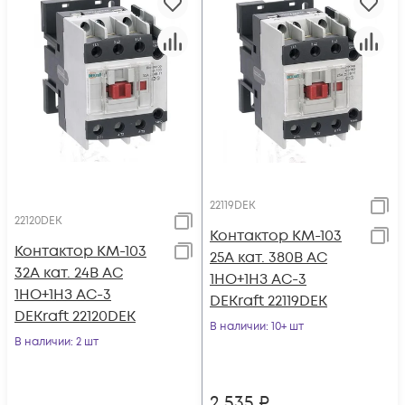
22119DEK
22120DEK
Контактор КМ-103
Контактор КМ-103
25А кат. 380В AC
32А кат. 24В AC
1НО+1НЗ AC-3
1НО+1НЗ AC-3
DEKraft 22119DEK
DEKraft 22120DEK
В наличии
: 10+ шт
В наличии
: 2 шт
2 535
₽