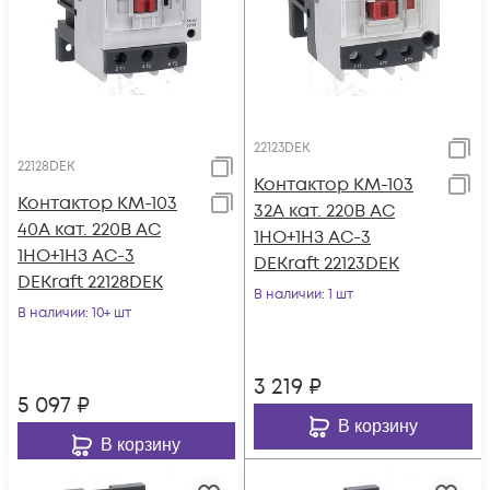
22123DEK
22128DEK
Контактор КМ-103
Контактор КМ-103
32А кат. 220В AC
40А кат. 220В AC
1НО+1НЗ AC-3
1НО+1НЗ AC-3
DEKraft 22123DEK
DEKraft 22128DEK
В наличии
: 1 шт
В наличии
: 10+ шт
3 219
₽
5 097
₽
В корзину
В корзину