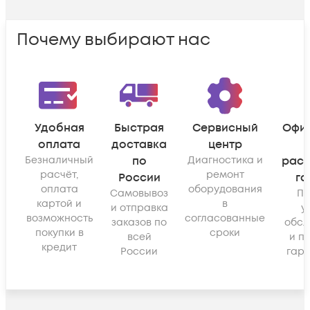
Почему выбирают нас
Удобная
Быстрая
Сервисный
Офи
оплата
доставка
центр
Безналичный
по
Диагностика и
рас
расчёт,
ремонт
России
га
оплата
оборудования
Самовывоз
По
картой и
в
и отправка
у
возможность
согласованные
заказов по
обсл
покупки в
сроки
всей
и п
кредит
России
гара