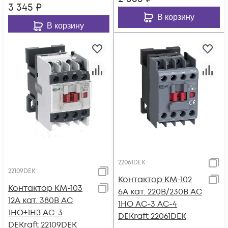
3 345
₽
В корзину
В корзину
22061DEK
22109DEK
Контактор КМ-102
Контактор КМ-103
6А кат. 220В/230В AC
12А кат. 380В AC
1НО AC-3 AC-4
1НО+1НЗ AC-3
DEKraft 22061DEK
DEKraft 22109DEK