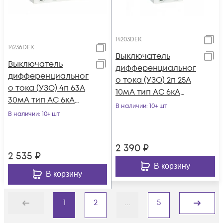
14203DEK
14236DEK
Выключатель
Выключатель
дифференциальног
дифференциальног
о тока (УЗО) 2п 25А
о тока (УЗО) 4п 63А
10мА тип AC 6кА
30мА тип AC 6кА
УЗО-03 DEKraft
В наличии
: 10+ шт
УЗО-03 DEKraft
В наличии
: 10+ шт
14203DEK
14236DEK
2 390
₽
2 535
₽
В корзину
В корзину
1
2
...
5
Назад
Дальше