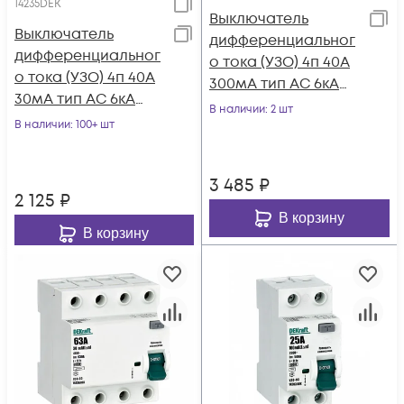
14235DEK
Выключатель
Выключатель
дифференциальног
дифференциальног
о тока (УЗО) 4п 40А
о тока (УЗО) 4п 40А
300мА тип AC 6кА
30мА тип AC 6кА
УЗО-03 DEKraft
В наличии
: 2 шт
УЗО-03 DEKraft
В наличии
: 100+ шт
14251DEK
14235DEK
3 485
₽
2 125
₽
В корзину
В корзину