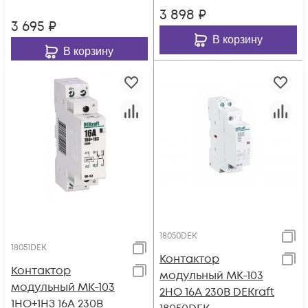
3 898
₽
3 695
₽
В корзину
В корзину
18050DEK
18051DEK
Контактор
Контактор
модульный МК-103
модульный МК-103
2НО 16А 230В DEKraft
1НО+1НЗ 16А 230В