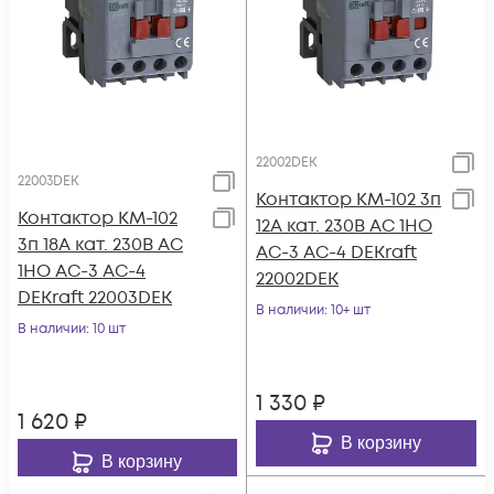
22002DEK
22003DEK
Контактор КМ-102 3п
Контактор КМ-102
12А кат. 230В AC 1НО
3п 18А кат. 230В AC
AC-3 AC-4 DEKraft
1НО AC-3 AC-4
22002DEK
DEKraft 22003DEK
В наличии
: 10+ шт
В наличии
: 10 шт
1 330
₽
1 620
₽
В корзину
В корзину