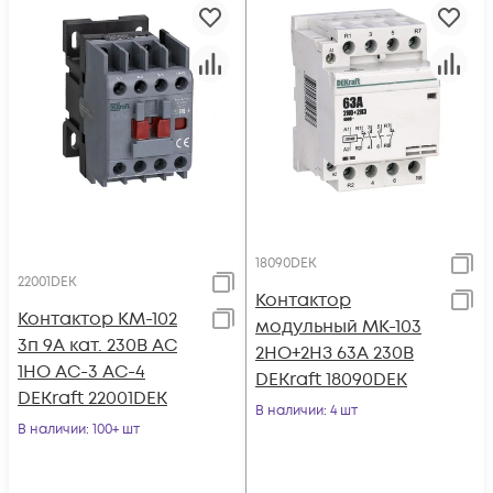
18090DEK
22001DEK
Контактор
Контактор КМ-102
модульный МК-103
3п 9А кат. 230В AC
2НО+2НЗ 63А 230В
1НО AC-3 AC-4
DEKraft 18090DEK
DEKraft 22001DEK
В наличии
: 4 шт
В наличии
: 100+ шт