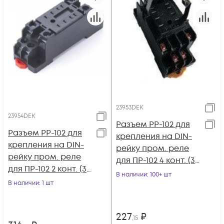
23953DEK
23954DEK
Разъем РР-102 для
Разъем РР-102 для
крепления на DIN-
крепления на DIN-
рейку пром. реле
рейку пром. реле
для ПР-102 4 конт. (3-
для ПР-102 2 конт. (3-
5)А DEKraft 23953DEK
В наличии
: 100+ шт
5)А IP20 DEKraft
В наличии
: 1 шт
23954DEK
227
₽
,15