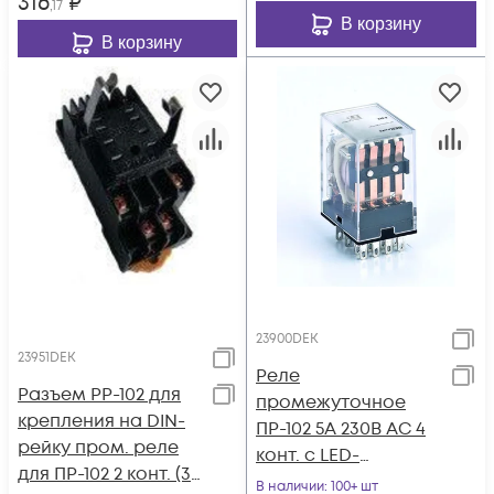
316
₽
,17
В корзину
В корзину
23900DEK
23951DEK
Реле
Разъем РР-102 для
промежуточное
крепления на DIN-
ПР-102 5А 230В AC 4
рейку пром. реле
конт. с LED-
для ПР-102 2 конт. (3-
индикацией DEKraft
В наличии
: 100+ шт