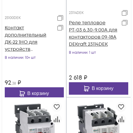
23114DEK
25100DEK
Реле тепловое
Контакт
РТ-03 6.30-9.00А для
дополнительный
контакторов 09-18А
ДК-22 1НО для
DEKraft 23114DEK
устройств
В наличии
: 1 шт
управления и
В наличии
: 10+ шт
сигнализации
DEKraft 25100DEK
2 618
₽
92
₽
,38
В корзину
В корзину