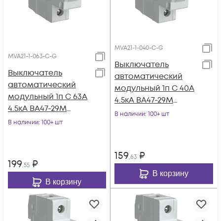
MVA21-1-040-C-G
MVA21-1-063-C-G
Выключатель
Выключатель
автоматический
автоматический
модульный 1п C 40А
модульный 1п C 63А
4.5кА ВА47-29М
4.5кА ВА47-29М
GENERICA MVA21-1-
В наличии
: 100+ шт
GENERICA MVA21-1-
В наличии
: 100+ шт
040-C-G
063-C-G
159
₽
,63
199
₽
,55
В корзину
В корзину