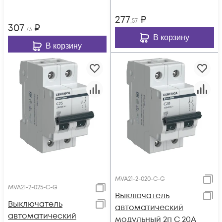
277
₽
,57
307
₽
,73
В корзину
В корзину
MVA21-2-020-C-G
MVA21-2-025-C-G
Выключатель
Выключатель
автоматический
автоматический
модульный 2п C 20А