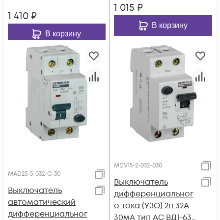
1 015
₽
1 410
₽
В корзину
В корзину
MDV15-2-032-030
MAD25-5-032-C-30
Выключатель
Выключатель
дифференциальног
автоматический
о тока (УЗО) 2п 32А
дифференциальног
30мА тип AC ВД1-63