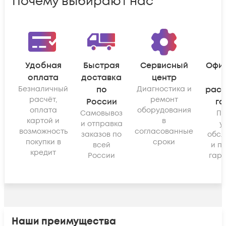
Почему выбирают нас
Удобная
Быстрая
Сервисный
Офи
оплата
доставка
центр
Безналичный
по
Диагностика и
рас
расчёт,
ремонт
России
га
оплата
оборудования
Самовывоз
По
картой и
в
и отправка
у
возможность
согласованные
заказов по
обсл
покупки в
сроки
всей
и п
кредит
России
гара
Наши преимущества