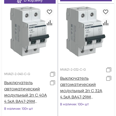
В корзину
MVA21-2-032-C-G
MVA21-2-040-C-G
Выключатель
Выключатель
автоматический
автоматический
модульный 2п C 32А
модульный 2п C 40А
4.5кА ВА47-29М
4.5кА ВА47-29М
GENERICA MVA21-2-
В наличии
: 100+ шт
GENERICA MVA21-2-
В наличии
: 100+ шт
032-C-G
040-C-G