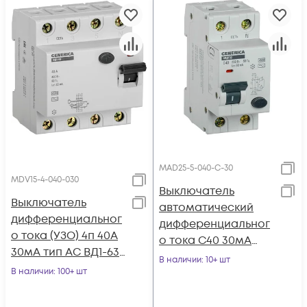
MAD25-5-040-C-30
MDV15-4-040-030
Выключатель
Выключатель
автоматический
дифференциальног
дифференциальног
о тока (УЗО) 4п 40А
о тока C40 30мА
30мА тип AC ВД1-63
АВДТ 32 GENERICA
В наличии
: 10+ шт
GENERICA MDV15-4-
В наличии
: 100+ шт
MAD25-5-040-C-30
040-030