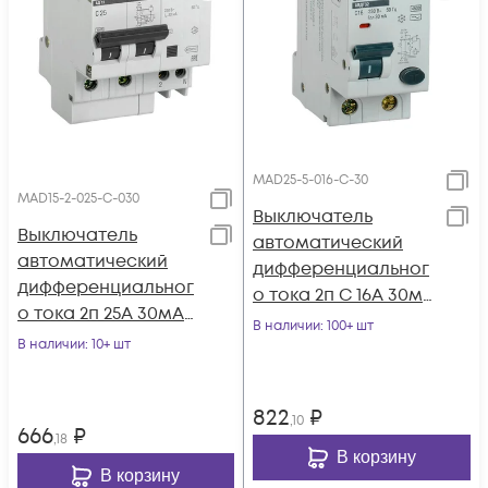
MAD25-5-016-C-30
MAD15-2-025-C-030
Выключатель
Выключатель
автоматический
автоматический
дифференциальног
дифференциальног
о тока 2п C 16А 30мА
о тока 2п 25А 30мА
тип AC 4.5кА АВДТ 32
В наличии
: 100+ шт
АД12 GENERICA
В наличии
: 10+ шт
C16 GENERICA MA
MAD15-2-025-C-030
822
₽
,10
666
₽
,18
В корзину
В корзину