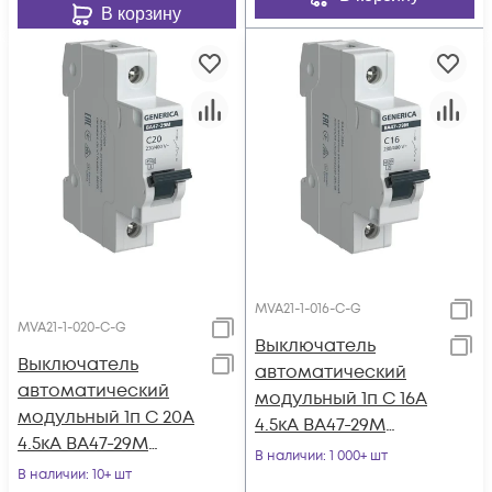
В корзину
MVA21-1-016-C-G
MVA21-1-020-C-G
Выключатель
Выключатель
автоматический
автоматический
модульный 1п C 16А
модульный 1п C 20А
4.5кА ВА47-29М
4.5кА ВА47-29М
GENERICA MVA21-1-
В наличии
: 1 000+ шт
GENERICA MVA21-1-
В наличии
: 10+ шт
016-C-G