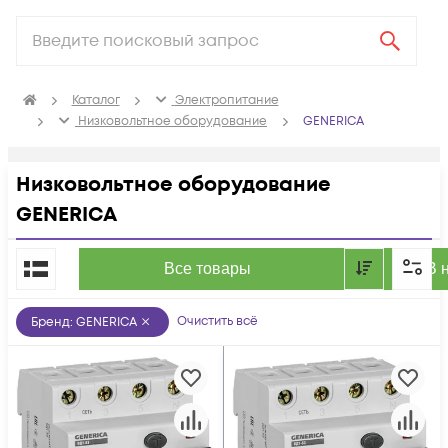
Каталог
Электропитание
Низковольтное оборудование
GENERICA
Низковольтное оборудование
GENERICA
По популярности
Все товары
В 
Очистить всё
Бренд
:
GENERICA