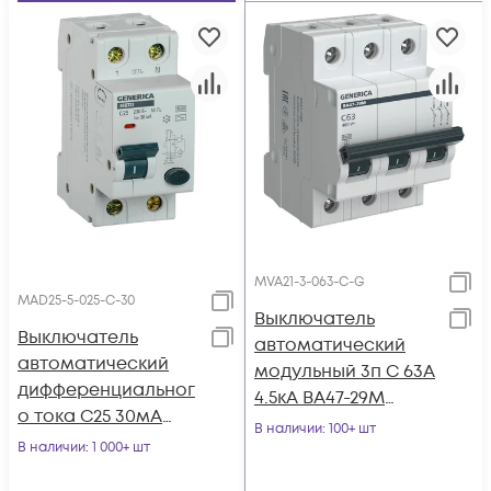
MVA21-3-063-C-G
MAD25-5-025-C-30
Выключатель
Выключатель
автоматический
автоматический
модульный 3п C 63А
дифференциальног
4.5кА ВА47-29М
о тока C25 30мА
GENERICA MVA21-3-
В наличии
: 100+ шт
АВДТ 32 GENERICA
В наличии
: 1 000+ шт
063-C-G
MAD25-5-025-C-30