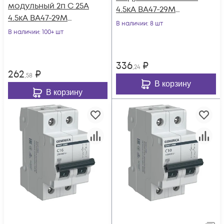
модульный 2п C 25А
4.5кА ВА47-29М
4.5кА ВА47-29М
GENERICA MVA21-2-
В наличии
: 8 шт
GENERICA MVA21-2-
В наличии
: 100+ шт
020-C-G
025-C-G
336
₽
,24
262
₽
,58
В корзину
В корзину