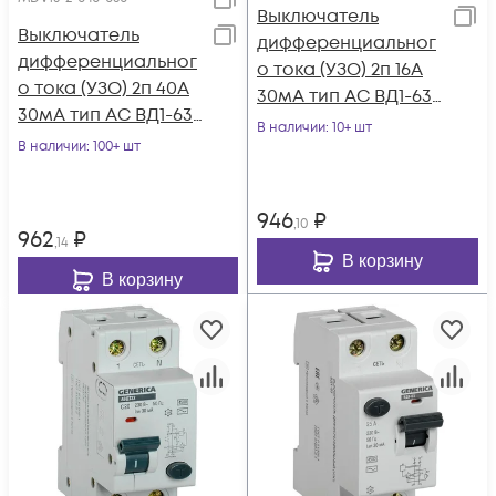
Выключатель
Выключатель
дифференциальног
дифференциальног
о тока (УЗО) 2п 16А
о тока (УЗО) 2п 40А
30мА тип AC ВД1-63
30мА тип AC ВД1-63
GENERICA MDV15-2-
В наличии
: 10+ шт
GENERICA MDV15-2-
В наличии
: 100+ шт
016-030
040-030
946
₽
,10
962
₽
,14
В корзину
В корзину