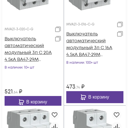
MVA21-3-016-C-G
MVA21-3-020-C-G
Выключатель
Выключатель
автоматический
автоматический
модульный 3п C 16А
модульный 3п C 20А
4.5кА ВА47-29М
4.5кА ВА47-29М
GENERICA MVA21-3-
В наличии
: 100+ шт
GENERICA MVA21-3-
В наличии
: 10+ шт
016-C-G
020-C-G
473
₽
,74
521
₽
,64
В корзину
В корзину