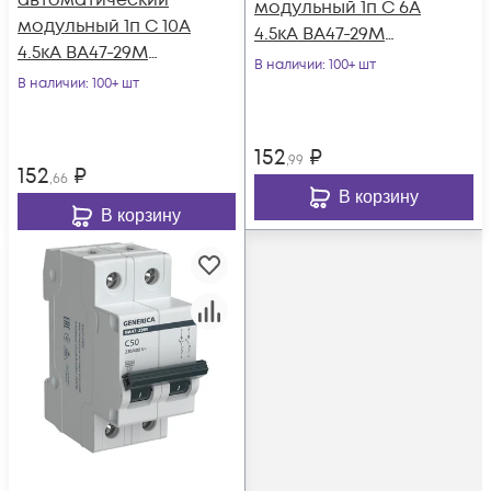
автоматический
модульный 1п C 6А
модульный 1п C 10А
4.5кА ВА47-29М
4.5кА ВА47-29М
GENERICA MVA21-1-
В наличии
: 100+ шт
GENERICA MVA21-1-
В наличии
: 100+ шт
006-C-G
010-C-G
152
₽
,99
152
₽
,66
В корзину
В корзину