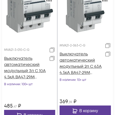
MVA21-2-063-C-G
MVA21-3-010-C-G
Выключатель
Выключатель
автоматический
автоматический
модульный 2п C 63А
модульный 3п C 10А
4.5кА ВА47-29М
4.5кА ВА47-29М
GENERICA MVA21-2-
В наличии
: 10+ шт
GENERICA MVA21-3-
В наличии
: 100+ шт
063-C-G
010-C-G
369
₽
,39
485
₽
,47
В корзину