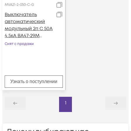
MVA21-2-050-C-G
Выключатель
автоматический
модульный 2п C 50А
4.5кА ВА47-29М
GENERICA MVA21-2-
Снят с продажи
050-C-G
Узнать о поступлении
1
Назад
Дальше