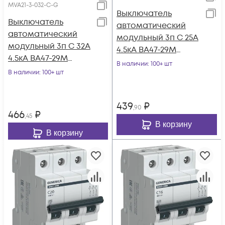
MVA21-3-032-C-G
Выключатель
Выключатель
автоматический
автоматический
модульный 3п C 25А
модульный 3п C 32А
4.5кА ВА47-29М
4.5кА ВА47-29М
GENERICA MVA21-3-
В наличии
: 100+ шт
GENERICA MVA21-3-
В наличии
: 100+ шт
025-C-G
032-C-G
439
₽
,90
466
₽
,45
В корзину
В корзину