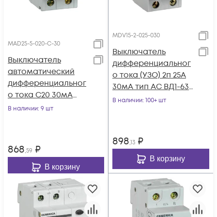
MDV15-2-025-030
MAD25-5-020-C-30
Выключатель
Выключатель
дифференциальног
автоматический
о тока (УЗО) 2п 25А
дифференциальног
30мА тип AC ВД1-63
о тока C20 30мА
GENERICA MDV15-2-
В наличии
: 100+ шт
АВДТ 32 GENERICA
В наличии
: 9 шт
025-030
MAD25-5-020-C-30
898
₽
,13
868
₽
,59
В корзину
В корзину