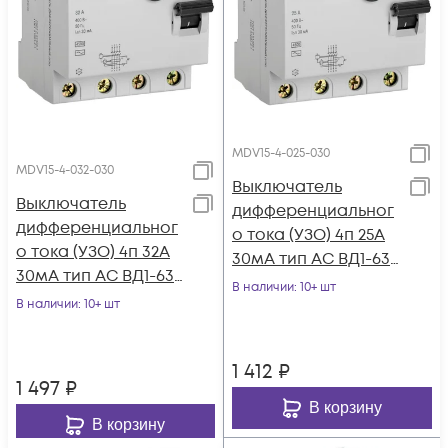
MDV15-4-025-030
MDV15-4-032-030
Выключатель
Выключатель
дифференциальног
дифференциальног
о тока (УЗО) 4п 25А
о тока (УЗО) 4п 32А
30мА тип AC ВД1-63
30мА тип AC ВД1-63
GENERICA MDV15-4-
В наличии
: 10+ шт
GENERICA MDV15-4-
В наличии
: 10+ шт
025-030
032-030
1 412
₽
1 497
₽
В корзину
В корзину