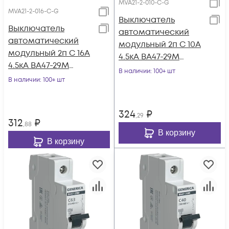
MVA21-2-010-C-G
MVA21-2-016-C-G
Выключатель
Выключатель
автоматический
автоматический
модульный 2п C 10А
модульный 2п C 16А
4.5кА ВА47-29М
4.5кА ВА47-29М
GENERICA MVA21-2-
В наличии
: 100+ шт
GENERICA MVA21-2-
В наличии
: 100+ шт
010-C-G
016-C-G
324
₽
,29
312
₽
,88
В корзину
В корзину