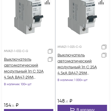
MVA21-1-025-C-G
MVA21-1-032-C-G
Выключатель
Выключатель
автоматический
автоматический
модульный 1п C 25А
модульный 1п C 32А
4.5кА ВА47-29М
4.5кА ВА47-29М
GENERICA MVA21-1-
В наличии
: 1 000+ шт
GENERICA MVA21-1-
В наличии
: 100+ шт
025-C-G
032-C-G
148
₽
,41
154
₽
,16
В корзину