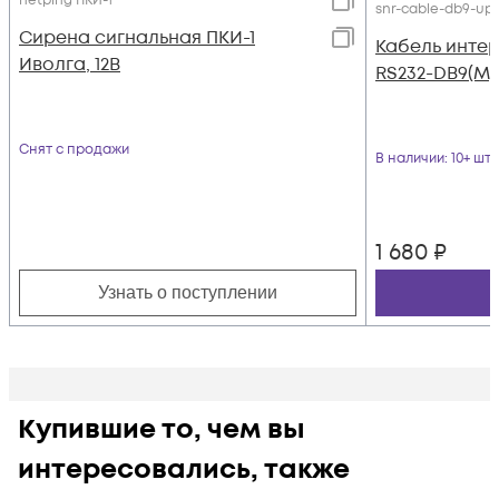
netping ПКИ-1
snr-cable-db9-up
Сирена сигнальная ПКИ-1
Кабель инте
Иволга, 12В
RS232-DB9(M)
Снят с продажи
В наличии
: 10+ шт
1 680
₽
Узнать о поступлении
Купившие то, чем вы
интересовались, также