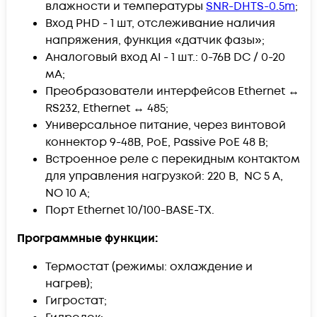
влажности и температуры
SNR-DHTS-0.5m
;
Вход PHD - 1 шт, отслеживание наличия
напряжения, функция «датчик фазы»;
Аналоговый вход AI - 1 шт.: 0-76В DC / 0-20
мА;
Преобразователи интерфейсов Ethernet ↔
RS232, Ethernet ↔ 485;
Универсальное питание, через винтовой
коннектор 9-48В, PoE, Passive PoE 48 В;
Встроенное реле с перекидным контактом
для управления нагрузкой: 220 В, NC 5 A,
NO 10 А;
Порт Ethernet 10/100-BASE-TX.
Программные функции:
Термостат (режимы: охлаждение и
нагрев);
Гигростат;