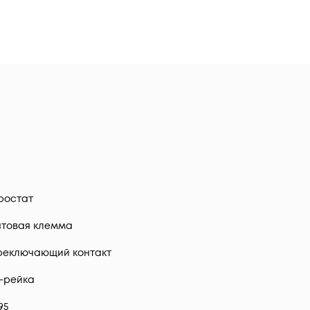
ростат
нтовая клемма
реключающий контакт
-рейка
.95