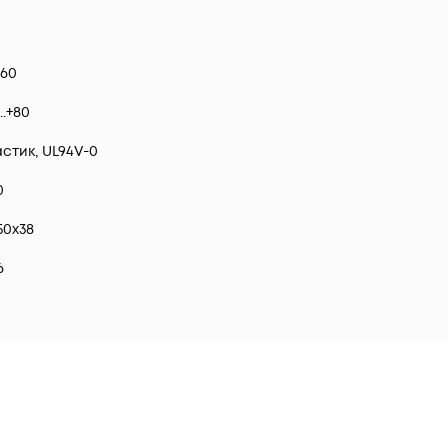
+60
..+80
стик, UL94V-0
0
50x38
6