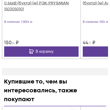
0.66кВ (бухта) (м) РЭК-PRYSMIAN
(бухта) (м) А
1503050101
В наличии
: 1 000+ м
В наличии
: 100+ м
150
₽
44
₽
,14
,17
В корзину
Купившие то, чем вы
интересовались, также
покупают