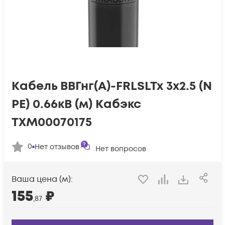
Кабель ВВГнг(А)-FRLSLTx 3х2.5 (N
PE) 0.66кВ (м) Кабэкс
ТХМ00070175
0
Нет отзывов
Нет вопросов
Ваша цена (м):
155
₽
,87