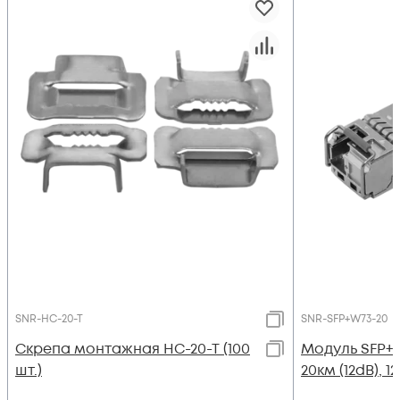
SNR-HC-20-T
SNR-SFP+W73-20
Скрепа монтажная НС-20-Т (100
Модуль SFP+
шт.)
20км (12dB), 1