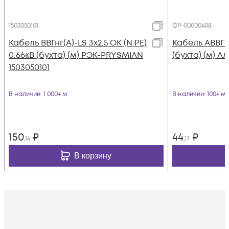
1503050101
ФР-00000408
Кабель ВВГнг(А)-LS 3х2.5 ОК (N PE)
Кабель АВВГ 4
0.66кВ (бухта) (м) РЭК-PRYSMIAN
(бухта) (м) А
1503050101
В наличии
: 1 000+ м
В наличии
: 100+ м
150
₽
44
₽
,14
,17
В корзину