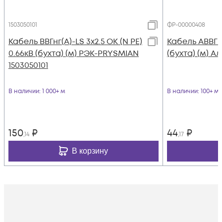
1503050101
ФР-00000408
Кабель ВВГнг(А)-LS 3х2.5 ОК (N PE)
Кабель АВВГ 4
0.66кВ (бухта) (м) РЭК-PRYSMIAN
(бухта) (м) А
1503050101
В наличии
: 1 000+ м
В наличии
: 100+ м
150
₽
44
₽
,14
,17
В корзину