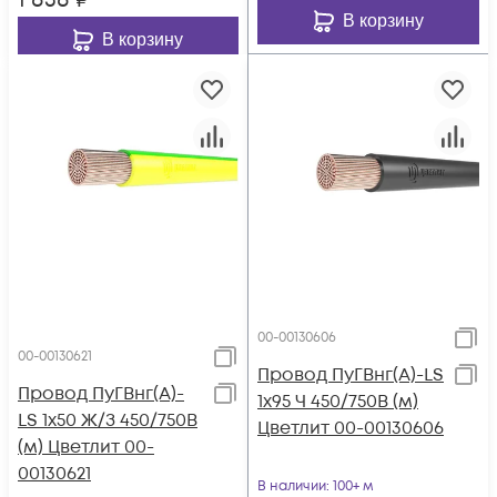
1 838
₽
В корзину
В корзину
00-00130606
00-00130621
Провод ПуГВнг(А)-LS
Провод ПуГВнг(А)-
1х95 Ч 450/750В (м)
LS 1х50 Ж/З 450/750В
Цветлит 00-00130606
(м) Цветлит 00-
00130621
В наличии
: 100+ м