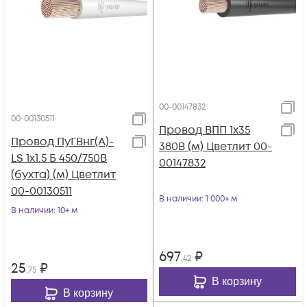
00-00147832
00-00130511
Провод ВПП 1х35
Провод ПуГВнг(А)-
380В (м) Цветлит 00-
LS 1х1.5 Б 450/750В
00147832
(бухта) (м) Цветлит
00-00130511
В наличии
: 1 000+ м
В наличии
: 10+ м
697
₽
,42
25
₽
,75
В корзину
В корзину