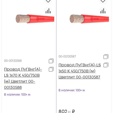
00-00130587
00-00130588
Провод ПуГВнг(А)-LS
Провод ПуГВнг(А)-
1х50 К 450/750В (м)
LS 1х70 К 450/750В
Цветлит 00-00130587
(м) Цветлит 00-
00130588
В наличии
: 100+ м
В наличии
: 100+ м
802
₽
,91