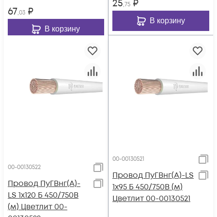
25
₽
,75
67
₽
,03
В корзину
В корзину
00-00130521
00-00130522
Провод ПуГВнг(А)-LS
Провод ПуГВнг(А)-
1х95 Б 450/750В (м)
LS 1х120 Б 450/750В
Цветлит 00-00130521
(м) Цветлит 00-