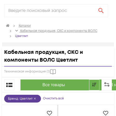
Каталог
Кабельная продукция, СКС и компоненты ВОЛС
Цветлит
Кабельная продукция, СКС и
компоненты ВОЛС Цветлит
Техническая информация (
1
)
По популярности
Все товары
В 
Очистить всё
Бренд
:
Цветлит