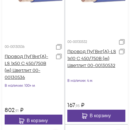
00-00130532
00-00130536
Провод ПуГВнг(А)-LS
Провод ПуГВнг(А)-
1х10 С 450/750В (м)
LS 1х50 С 450/750В
Цветлит 00-00130532
(м) Цветлит 00-
00130536
В наличии
: 4 м
В наличии
: 100+ м
167
₽
,95
802
₽
,91
В корзину
В корзину