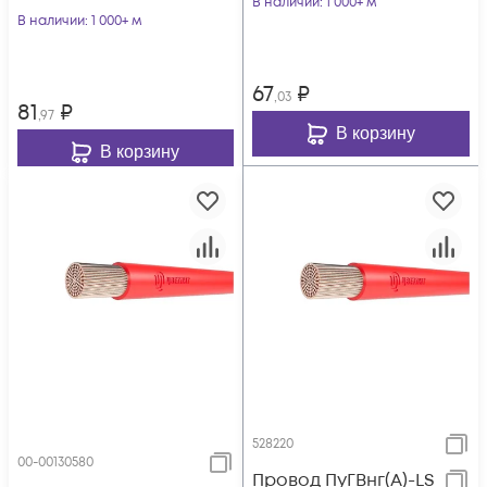
В наличии
: 1 000+ м
В наличии
: 1 000+ м
67
₽
,03
81
₽
,97
В корзину
В корзину
528220
00-00130580
Провод ПуГВнг(А)-LS