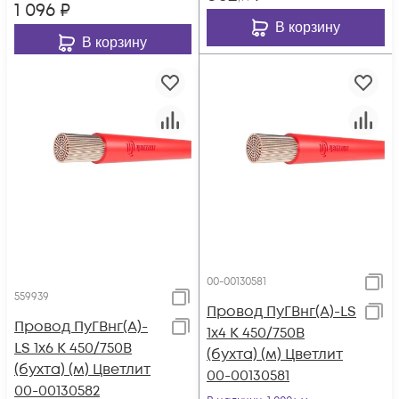
1 096
₽
В корзину
В корзину
00-00130581
559939
Провод ПуГВнг(А)-LS
Провод ПуГВнг(А)-
1х4 К 450/750В
LS 1х6 К 450/750В
(бухта) (м) Цветлит
(бухта) (м) Цветлит
00-00130581
00-00130582