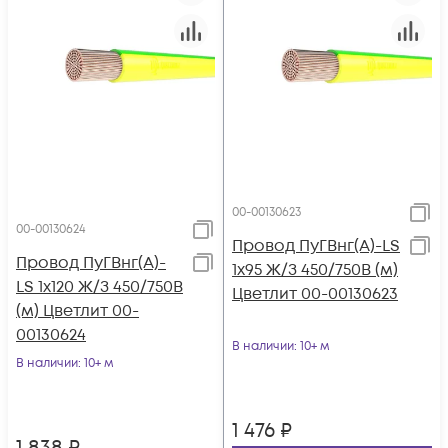
00-00130623
00-00130624
Провод ПуГВнг(А)-LS
Провод ПуГВнг(А)-
1х95 Ж/З 450/750В (м)
LS 1х120 Ж/З 450/750В
Цветлит 00-00130623
(м) Цветлит 00-
00130624
В наличии
: 10+ м
В наличии
: 10+ м
1 476
₽