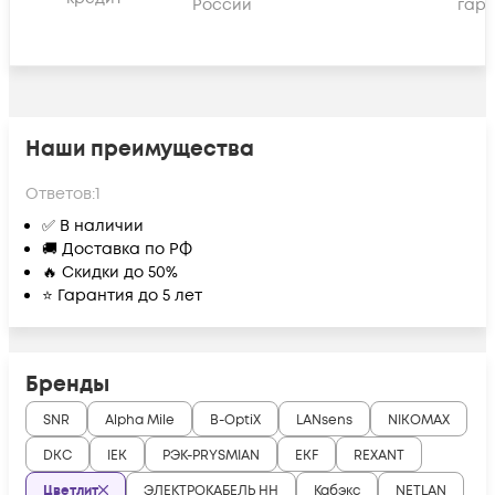
России
гара
Наши преимущества
Ответов:
1
✅ В наличии
🚚 Доставка по РФ
🔥 Скидки до 50%
⭐ Гарантия до 5 лет
Бренды
SNR
Alpha Mile
B-OptiX
LANsens
NIKOMAX
DKC
IEK
РЭК-PRYSMIAN
EKF
REXANT
Цветлит
ЭЛЕКТРОКАБЕЛЬ НН
Кабэкс
NETLAN