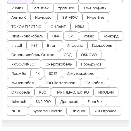
Ruvinil
Fortisflex
Урал Пак
КМ-Профиль
Альгиз К
Navigator
ЗЭТАРУС
Hyperline
TOKOV ELECTRIC
ОНЛАЙТ
ИВКЗ
Людиновокабель
ЭРА
SPL
VolSip
Конкорд
Install
КВТ
Bironi
Инфосис
Камкабель
Сарансккабель-Оптика
ССД
OSNOVO
PROCONNECT
Энергокабель
Промрукав
ПромЭл
РК
SC&T
Иркутсккабель
Минсккабель
OBO Bettermann
Эм-кабель
ОК кабель
KSC
ПАРТНЕР-ЭЛЕКТРО
NIKOLAN
Ilsintech
SNR PRO
Дронсхаб
FiberFox
NETKO
Systeme Electric
Ubiquiti
УЭО прочее