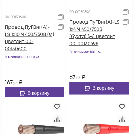
00-00130598
00-00130600
Провод ПуГВнг(А)-LS
Провод ПуГВнг(А)-
1х4 Ч 450/750В
LS 1х10 Ч 450/750В (м)
(бухта) (м) Цветлит
Цветлит 00-
00-00130598
00130600
В наличии
: 100+ м
В наличии
: 1 000+ м
67
₽
,03
167
₽
,95
В корзину
В корзину