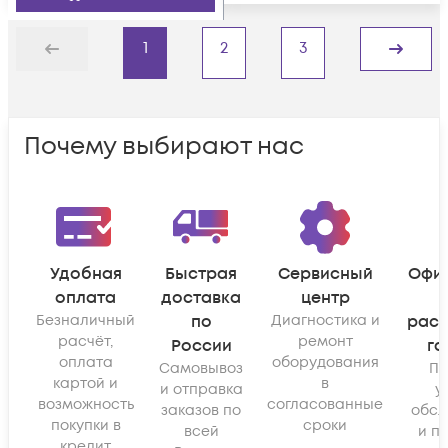
1
2
3
Назад
Дальше
Почему выбирают нас
Удобная
Быстрая
Сервисный
Офи
оплата
доставка
центр
Безналичный
по
Диагностика и
рас
расчёт,
ремонт
России
га
оплата
оборудования
Самовывоз
По
картой и
в
и отправка
у
возможность
согласованные
заказов по
обсл
покупки в
сроки
всей
и п
кредит