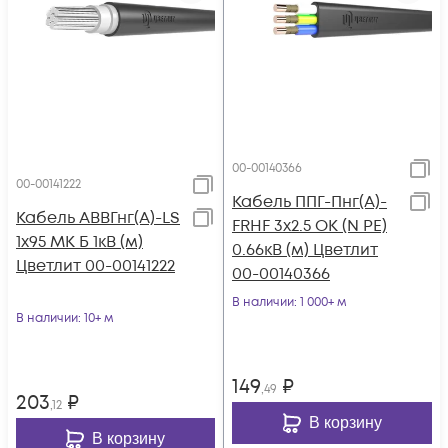
00-00140366
00-00141222
Кабель ППГ-Пнг(А)-
Кабель АВВГнг(А)-LS
FRHF 3х2.5 ОК (N PE)
1х95 МК Б 1кВ (м)
0.66кВ (м) Цветлит
Цветлит 00-00141222
00-00140366
В наличии
: 1 000+ м
В наличии
: 10+ м
149
₽
,49
203
₽
,12
В корзину
В корзину