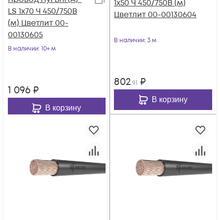
1х50 Ч 450/750В (м)
LS 1х70 Ч 450/750В
Цветлит 00-00130604
(м) Цветлит 00-
00130605
В наличии
: 3 м
В наличии
: 10+ м
802
₽
,91
1 096
₽
В корзину
В корзину