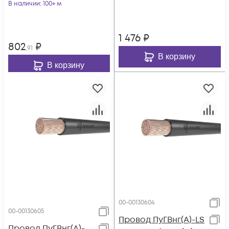
В наличии
: 100+ м
1 476
₽
802
₽
,91
В корзину
В корзину
00-00130604
00-00130605
Провод ПуГВнг(А)-LS
Провод ПуГВнг(А)-