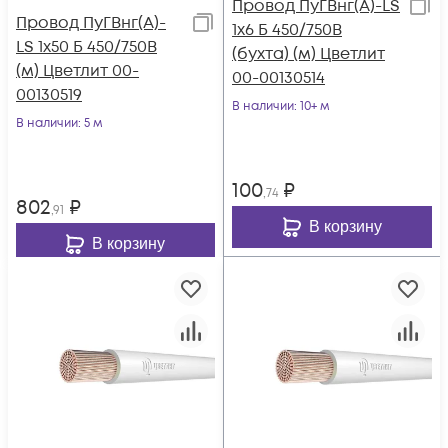
Провод ПуГВнг(А)-LS
Провод ПуГВнг(А)-
1х6 Б 450/750В
LS 1х50 Б 450/750В
(бухта) (м) Цветлит
(м) Цветлит 00-
00-00130514
00130519
В наличии
: 10+ м
В наличии
: 5 м
100
₽
,74
802
₽
,91
В корзину
В корзину