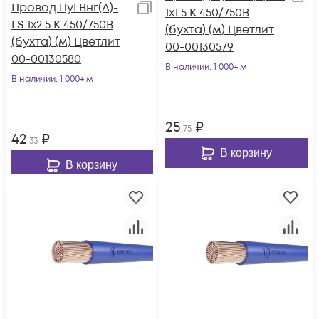
Провод ПуГВнг(А)-
1х1.5 К 450/750В
LS 1х2.5 К 450/750В
(бухта) (м) Цветлит
(бухта) (м) Цветлит
00-00130579
00-00130580
В наличии
: 1 000+ м
В наличии
: 1 000+ м
25
₽
,75
42
₽
,33
В корзину
В корзину