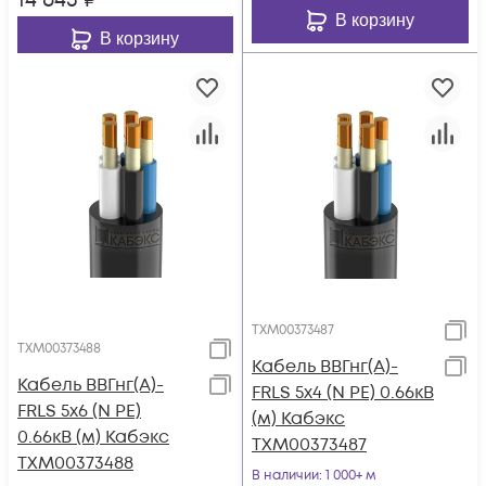
14 643
₽
В корзину
В корзину
ТХМ00373487
ТХМ00373488
Кабель ВВГнг(А)-
Кабель ВВГнг(А)-
FRLS 5х4 (N PE) 0.66кВ
FRLS 5х6 (N PE)
(м) Кабэкс
0.66кВ (м) Кабэкс
ТХМ00373487
ТХМ00373488
В наличии
: 1 000+ м