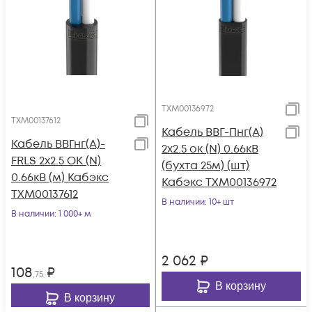
ТХМ00136972
ТХМ00137612
Кабель ВВГ-Пнг(А)
Кабель ВВГнг(А)-
2х2.5 ок (N) 0.66кВ
FRLS 2х2.5 ОК (N)
(бухта 25м) (шт)
0.66кВ (м) Кабэкс
Кабэкс ТХМ00136972
ТХМ00137612
В наличии
: 10+ шт
В наличии
: 1 000+ м
2 062
₽
108
₽
,75
В корзину
В корзину