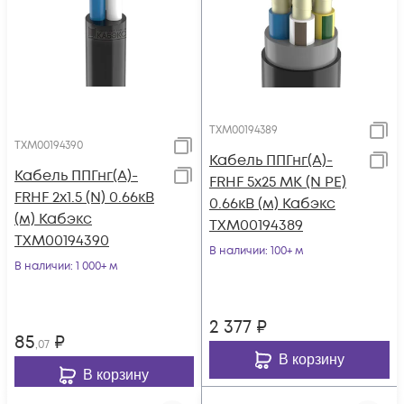
ТХМ00194389
ТХМ00194390
Кабель ППГнг(А)-
Кабель ППГнг(А)-
FRHF 5х25 МК (N PE)
FRHF 2х1.5 (N) 0.66кВ
0.66кВ (м) Кабэкс
(м) Кабэкс
ТХМ00194389
ТХМ00194390
В наличии
: 100+ м
В наличии
: 1 000+ м
2 377
₽
85
₽
,07
В корзину
В корзину