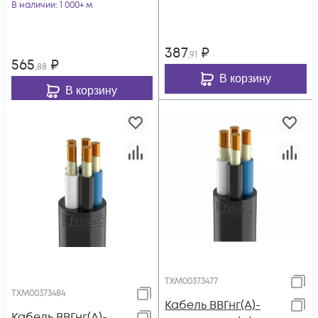
В наличии
: 1 000+ м
387
₽
,91
565
₽
,88
В корзину
В корзину
ТХМ00373477
ТХМ00373484
Кабель ВВГнг(А)-
Кабель ВВГнг(А)-