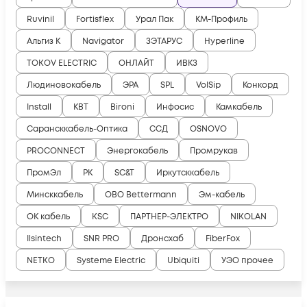
Ruvinil
Fortisflex
Урал Пак
КМ-Профиль
Альгиз К
Navigator
ЗЭТАРУС
Hyperline
TOKOV ELECTRIC
ОНЛАЙТ
ИВКЗ
Людиновокабель
ЭРА
SPL
VolSip
Конкорд
Install
КВТ
Bironi
Инфосис
Камкабель
Сарансккабель-Оптика
ССД
OSNOVO
PROCONNECT
Энергокабель
Промрукав
ПромЭл
РК
SC&T
Иркутсккабель
Минсккабель
OBO Bettermann
Эм-кабель
ОК кабель
KSC
ПАРТНЕР-ЭЛЕКТРО
NIKOLAN
Ilsintech
SNR PRO
Дронсхаб
FiberFox
NETKO
Systeme Electric
Ubiquiti
УЭО прочее