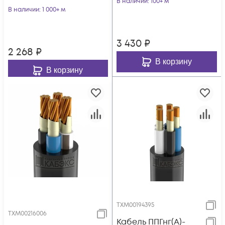
В наличии
: 100+ м
В наличии
: 1 000+ м
3 430
₽
2 268
₽
В корзину
В корзину
ТХМ00194395
ТХМ00216006
Кабель ППГнг(А)-