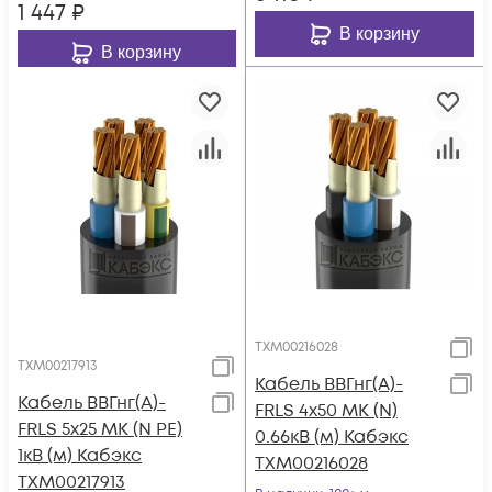
1 447
₽
В корзину
В корзину
ТХМ00216028
ТХМ00217913
Кабель ВВГнг(А)-
Кабель ВВГнг(А)-
FRLS 4х50 МК (N)
FRLS 5х25 МК (N PE)
0.66кВ (м) Кабэкс
1кВ (м) Кабэкс
ТХМ00216028
ТХМ00217913