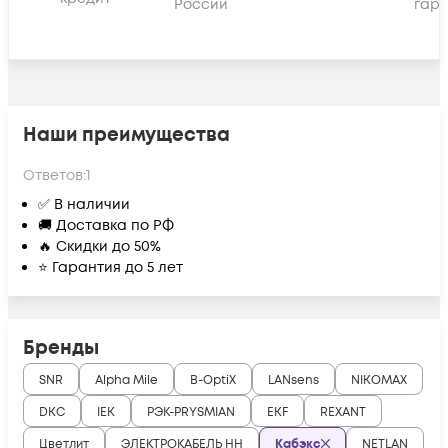
России
гара
Наши преимущества
Ответов:
1
✅ В наличии
🚚 Доставка по РФ
🔥 Скидки до 50%
⭐ Гарантия до 5 лет
Бренды
SNR
Alpha Mile
B-OptiX
LANsens
NIKOMAX
DKC
IEK
РЭК-PRYSMIAN
EKF
REXANT
Цветлит
ЭЛЕКТРОКАБЕЛЬ НН
Кабэкс
NETLAN