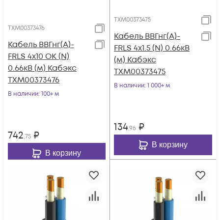
ТХМ00373475
ТХМ00373476
Кабель ВВГнг(А)-
Кабель ВВГнг(А)-
FRLS 4х1.5 (N) 0.66кВ
FRLS 4х10 ОК (N)
(м) Кабэкс
0.66кВ (м) Кабэкс
ТХМ00373475
ТХМ00373476
В наличии
: 1 000+ м
В наличии
: 100+ м
134
₽
,96
742
₽
,75
В корзину
В корзину