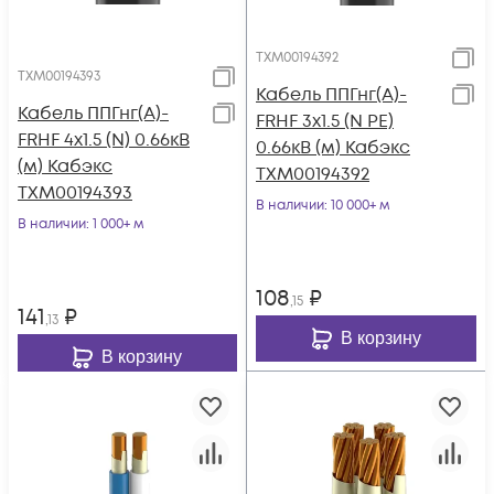
ТХМ00194392
ТХМ00194393
Кабель ППГнг(А)-
Кабель ППГнг(А)-
FRHF 3х1.5 (N PE)
FRHF 4х1.5 (N) 0.66кВ
0.66кВ (м) Кабэкс
(м) Кабэкс
ТХМ00194392
ТХМ00194393
В наличии
: 10 000+ м
В наличии
: 1 000+ м
108
₽
,15
141
₽
,13
В корзину
В корзину