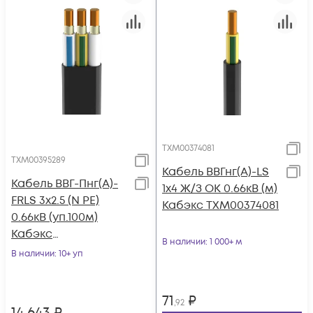
ТХМ00374081
ТХМ00395289
Кабель ВВГнг(А)-LS
Кабель ВВГ-Пнг(А)-
1х4 Ж/З ОК 0.66кВ (м)
FRLS 3х2.5 (N PE)
Кабэкс ТХМ00374081
0.66кВ (уп.100м)
Кабэкс
В наличии
: 1 000+ м
ТХМ00395289
В наличии
: 10+ уп
71
₽
,92