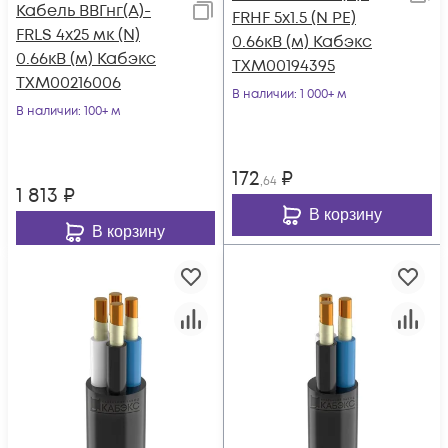
Кабель ВВГнг(А)-
FRHF 5х1.5 (N PE)
FRLS 4х25 мк (N)
0.66кВ (м) Кабэкс
0.66кВ (м) Кабэкс
ТХМ00194395
ТХМ00216006
В наличии
: 1 000+ м
В наличии
: 100+ м
172
₽
,64
1 813
₽
В корзину
В корзину