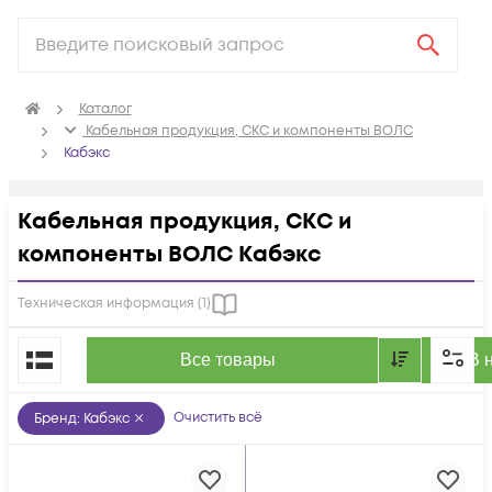
Каталог
Кабельная продукция, СКС и компоненты ВОЛС
Кабэкс
Кабельная продукция, СКС и
компоненты ВОЛС Кабэкс
Техническая информация (
1
)
По популярности
Все товары
В 
Очистить всё
Бренд
:
Кабэкс