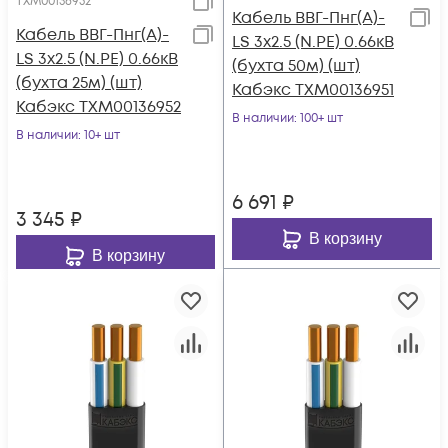
ТХМ00136952
Кабель ВВГ-Пнг(А)-
Кабель ВВГ-Пнг(А)-
LS 3х2.5 (N.PE) 0.66кВ
LS 3х2.5 (N.PE) 0.66кВ
(бухта 50м) (шт)
(бухта 25м) (шт)
Кабэкс ТХМ00136951
Кабэкс ТХМ00136952
В наличии
: 100+ шт
В наличии
: 10+ шт
6 691
₽
3 345
₽
В корзину
В корзину