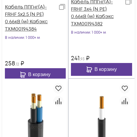
Кабель ППГнг(А)-
Кабель ППГнг(А)-
FRHF 3х4 (N PE)
FRHF 5х2.5 (N PE)
0.66кВ (м) Кабэкс
0.66кВ (м) Кабэкс
ТХМ00194382
ТХМ00194384
В наличии
: 1 000+ м
В наличии
: 1 000+ м
241
₽
,93
258
₽
,12
В корзину
В корзину