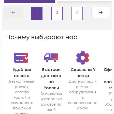
1
2
3
Назад
Дальше
Почему выбирают нас
Удобная
Быстрая
Сервисный
Офи
оплата
доставка
центр
Безналичный
по
Диагностика и
рас
расчёт,
ремонт
России
га
оплата
оборудования
Самовывоз
По
картой и
в
и отправка
у
возможность
согласованные
заказов по
обсл
покупки в
сроки
всей
и п
кредит