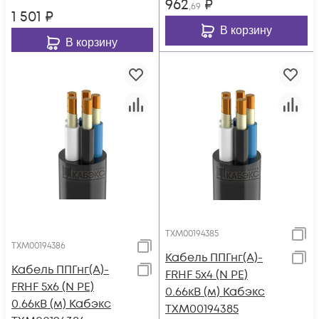
962
₽
,69
1 501
₽
В корзину
В корзину
ТХМ00194385
ТХМ00194386
Кабель ППГнг(А)-
Кабель ППГнг(А)-
FRHF 5х4 (N PE)
FRHF 5х6 (N PE)
0.66кВ (м) Кабэкс
0.66кВ (м) Кабэкс
ТХМ00194385