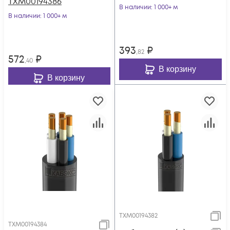
ТХМ00194386
В наличии
: 1 000+ м
В наличии
: 1 000+ м
393
₽
,82
572
₽
,40
В корзину
В корзину
ТХМ00194382
ТХМ00194384