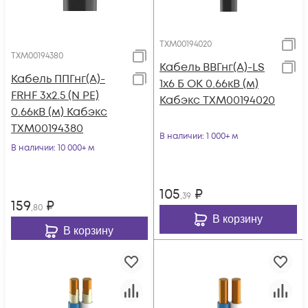
ТХМ00194020
ТХМ00194380
Кабель ВВГнг(А)-LS
Кабель ППГнг(А)-
1х6 Б ОК 0.66кВ (м)
FRHF 3х2.5 (N PE)
Кабэкс ТХМ00194020
0.66кВ (м) Кабэкс
ТХМ00194380
В наличии
: 1 000+ м
В наличии
: 10 000+ м
105
₽
,39
159
₽
,80
В корзину
В корзину