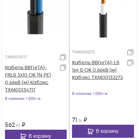
ТХМ00132273
ТХМ00134717
Кабель ВВГнг(А)-LS
Кабель ВВГнг(А)-
1х4 Б ОК 0.66кВ (м)
FRLS 3х10 ОК (N PE)
Кабэкс ТХМ00132273
0.66кВ (м) Кабэкс
ТХМ00134717
В наличии
: 1 000+ м
В наличии
: 1 000+ м
71
₽
,34
562
₽
,90
В корзину
В корзину