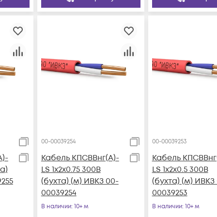
00-00039254
00-00039253
)-
Кабель КПСВВнг(А)-
Кабель КПСВВнг(
та)
LS 1х2х0.75 300В
LS 1х2х0.5 300В
9255
(бухта) (м) ИВКЗ 00-
(бухта) (м) ИВКЗ
00039254
00039253
В наличии
: 10+ м
В наличии
: 10+ м