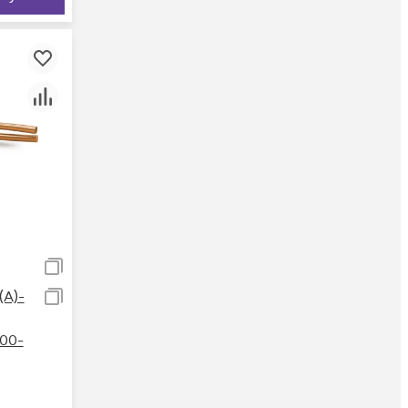
А)-
 00-