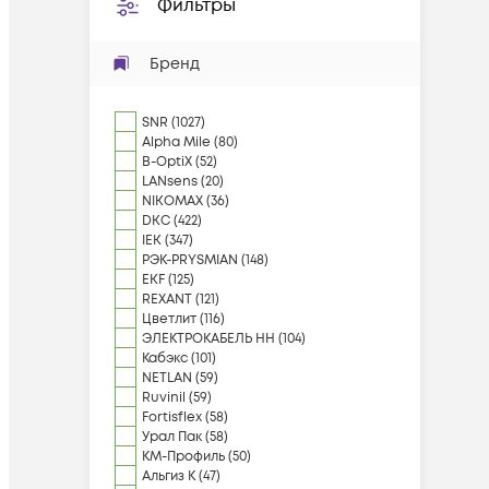
Фильтры
Бренд
SNR
(
1027
)
Alpha Mile
(
80
)
B-OptiX
(
52
)
LANsens
(
20
)
NIKOMAX
(
36
)
DKC
(
422
)
IEK
(
347
)
РЭК-PRYSMIAN
(
148
)
EKF
(
125
)
REXANT
(
121
)
Цветлит
(
116
)
ЭЛЕКТРОКАБЕЛЬ НН
(
104
)
Кабэкс
(
101
)
NETLAN
(
59
)
Ruvinil
(
59
)
Fortisflex
(
58
)
Урал Пак
(
58
)
КМ-Профиль
(
50
)
Альгиз К
(
47
)