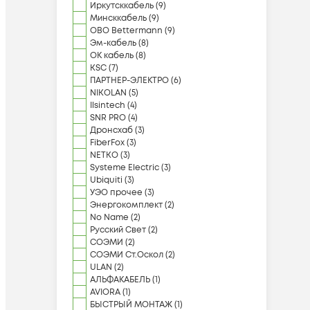
Иркутсккабель
(
9
)
Минсккабель
(
9
)
OBO Bettermann
(
9
)
Эм-кабель
(
8
)
ОК кабель
(
8
)
KSC
(
7
)
ПАРТНЕР-ЭЛЕКТРО
(
6
)
NIKOLAN
(
5
)
Ilsintech
(
4
)
SNR PRO
(
4
)
Дронсхаб
(
3
)
FiberFox
(
3
)
NETKO
(
3
)
Systeme Electric
(
3
)
Ubiquiti
(
3
)
УЭО прочее
(
3
)
Энергокомплект
(
2
)
No Name
(
2
)
Русский Свет
(
2
)
СОЭМИ
(
2
)
СОЭМИ Ст.Оскол
(
2
)
ULAN
(
2
)
АЛЬФАКАБЕЛЬ
(
1
)
AVIORA
(
1
)
БЫСТРЫЙ МОНТАЖ
(
1
)