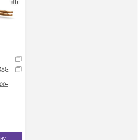
А)-
 00-
ину