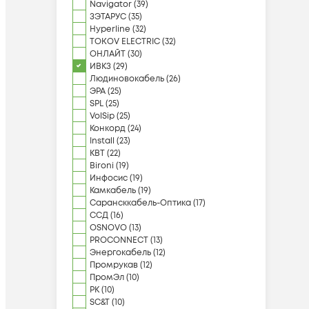
Navigator
(
39
)
ЗЭТАРУС
(
35
)
Hyperline
(
32
)
TOKOV ELECTRIC
(
32
)
ОНЛАЙТ
(
30
)
ИВКЗ
(
29
)
Людиновокабель
(
26
)
ЭРА
(
25
)
SPL
(
25
)
VolSip
(
25
)
Конкорд
(
24
)
Install
(
23
)
КВТ
(
22
)
Bironi
(
19
)
Инфосис
(
19
)
Камкабель
(
19
)
Сарансккабель-Оптика
(
17
)
ССД
(
16
)
OSNOVO
(
13
)
PROCONNECT
(
13
)
Энергокабель
(
12
)
Промрукав
(
12
)
ПромЭл
(
10
)
РК
(
10
)
SC&T
(
10
)