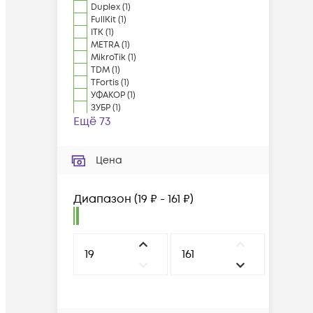
Duplex
(
1
)
FullKit
(
1
)
ITK
(
1
)
METRA
(
1
)
MikroTik
(
1
)
TDM
(
1
)
TFortis
(
1
)
УФАКОР
(
1
)
ЗУБР
(
1
)
Ещё 73
Цена
Диапазон
(
19 ₽ - 161 ₽
)