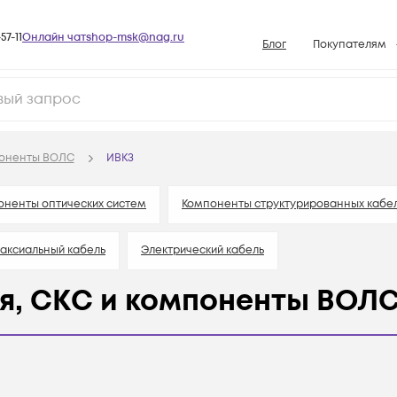
57-11
Онлайн чат
shop-msk@nag.ru
Блог
Покупателям
Способы опла
Документы
Политика рабо
поненты ВОЛС
ИВКЗ
Условия доста
Гарантийное о
оненты оптических систем
Компоненты структурированных кабел
Возврат товар
аксиальный кабель
Электрический кабель
Вопросы и отв
База знаний
я, СКС и компоненты ВОЛ
Конфигуратор