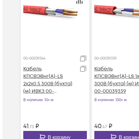
00-00039344
00-00039339
Кабель
Кабель
КПСВЭВнг(А)-LS
КПСВЭВнг(А)-LS 1х
2х2х0.5 300В (бухта)
300В (бухта) (м) 
(м) ИВКЗ 00-
00-00039339
00039344
В наличии
: 10+ м
В наличии
: 100+ м
41
₽
40
₽
,73
,47
В корзину
В корзин