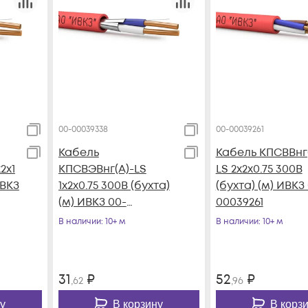
00-00039338
00-00039261
Кабель
Кабель КПСВВнг(
2х1
КПСВЭВнг(А)-LS
LS 2х2х0.75 300В
ИВКЗ
1х2х0.75 300В (бухта)
(бухта) (м) ИВКЗ
(м) ИВКЗ 00-
00039261
00039338
В наличии
: 10+ м
В наличии
: 10+ м
31
₽
52
₽
,62
,96
у
В корзину
В корз