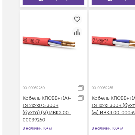
00-00039260
00-00039255
Кабель КПСВВнг(А)-
Кабель КПСВВнг(А
LS 2х2х0.5 300В
LS 1х2х1 300В (бух
(бухта) (м) ИВКЗ 00-
(м) ИВКЗ 00-0003
00039260
В наличии
: 10+ м
В наличии
: 100+ м