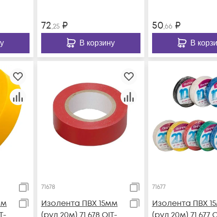
72
₽
50
₽
,25
,66
у
В корзину
В корз
71678
71677
мм
Изолента ПВХ 15мм
Изолента ПВХ 1
T-
(рул.20м) 71 678 OIT-
(рул.20м) 71 677 O