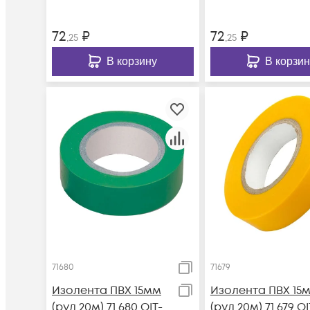
72
₽
72
₽
,25
,25
В корзину
В корзин
71680
71679
Изолента ПВХ 15мм
Изолента ПВХ 15
(рул.20м) 71 680 OIT-
(рул.20м) 71 679 OI