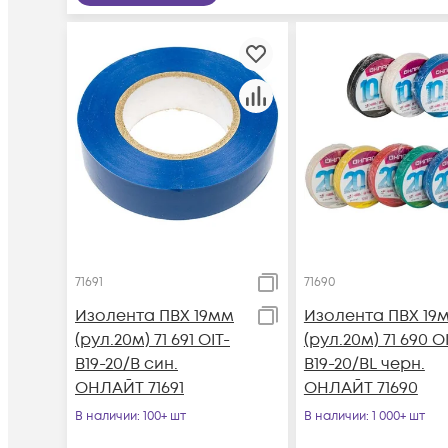
71691
71690
Изолента ПВХ 19мм
Изолента ПВХ 19
(рул.20м) 71 691 OIT-
(рул.20м) 71 690 O
B19-20/B син.
B19-20/BL черн.
ОНЛАЙТ 71691
ОНЛАЙТ 71690
В наличии
: 100+ шт
В наличии
: 1 000+ шт