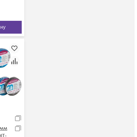
ину
5мм
IT-