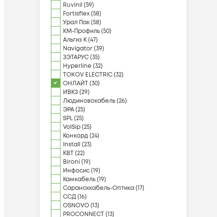
Ruvinil
(
59
)
Fortisflex
(
58
)
Урал Пак
(
58
)
КМ-Профиль
(
50
)
Альгиз К
(
47
)
Navigator
(
39
)
ЗЭТАРУС
(
35
)
Hyperline
(
32
)
TOKOV ELECTRIC
(
32
)
ОНЛАЙТ
(
30
)
ИВКЗ
(
29
)
Людиновокабель
(
26
)
ЭРА
(
25
)
SPL
(
25
)
VolSip
(
25
)
Конкорд
(
24
)
Install
(
23
)
КВТ
(
22
)
Bironi
(
19
)
Инфосис
(
19
)
Камкабель
(
19
)
Сарансккабель-Оптика
(
17
)
ССД
(
16
)
OSNOVO
(
13
)
PROCONNECT
(
13
)