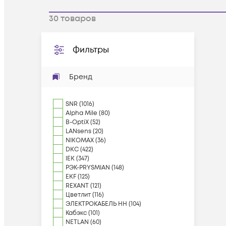
30
товаров
Фильтры
Бренд
SNR
(
1016
)
Alpha Mile
(
80
)
B-OptiX
(
52
)
LANsens
(
20
)
NIKOMAX
(
36
)
DKC
(
422
)
IEK
(
347
)
РЭК-PRYSMIAN
(
148
)
EKF
(
125
)
REXANT
(
121
)
Цветлит
(
116
)
ЭЛЕКТРОКАБЕЛЬ НН
(
104
)
Кабэкс
(
101
)
NETLAN
(
60
)