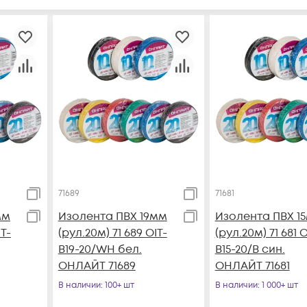
71689
71681
мм
Изолента ПВХ 19мм
Изолента ПВХ 1
IT-
(рул.20м) 71 689 OIT-
(рул.20м) 71 681 O
B19-20/WH бел.
B15-20/B син.
ОНЛАЙТ 71689
ОНЛАЙТ 71681
В наличии
: 100+ шт
В наличии
: 1 000+ шт