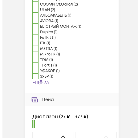
СОЭМИ Ст.Оскол
(
2
)
ULAN
(
2
)
АЛЬФАКАБЕЛЬ
(
1
)
AVIORA
(
1
)
БЫСТРЫЙ МОНТАЖ
(
1
)
Duplex
(
1
)
FullKit
(
1
)
ITK
(
1
)
METRA
(
1
)
MikroTik
(
1
)
TDM
(
1
)
TFortis
(
1
)
УФАКОР
(
1
)
ЗУБР
(
1
)
Ещё 73
Цена
Диапазон
(
27 ₽ - 377 ₽
)