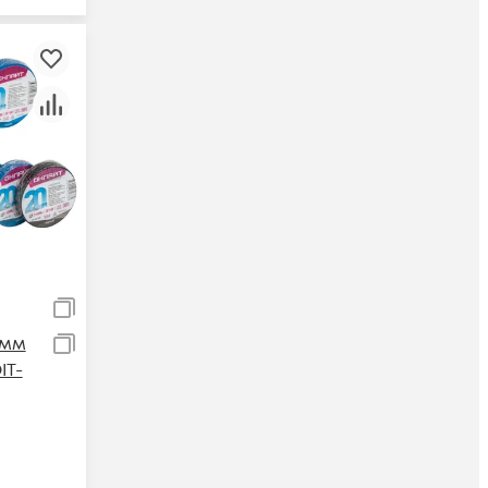
5мм
IT-