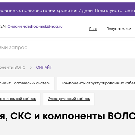
зованных пользователей хранится 7 дней. Пожалуйста,
авто
57-11
Онлайн чат
shop-msk@nag.ru
Блог
Покупателям
Способы опла
Документы
Политика рабо
поненты ВОЛС
ОНЛАЙТ
Условия доста
Гарантийное о
оненты оптических систем
Компоненты структурированных кабел
Возврат товар
аксиальный кабель
Электрический кабель
Вопросы и отв
База знаний
я, СКС и компоненты ВОЛ
Конфигуратор