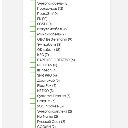
Энергокабель
(
12
)
Промрукав
(
12
)
ПромЭл
(
10
)
РК
(
10
)
SC&T
(
10
)
Иркутсккабель
(
9
)
Минсккабель
(
9
)
OBO Bettermann
(
9
)
Эм-кабель
(
8
)
ОК кабель
(
8
)
KSC
(
7
)
ПАРТНЕР-ЭЛЕКТРО
(
6
)
NIKOLAN
(
5
)
Ilsintech
(
4
)
SNR PRO
(
4
)
Дронсхаб
(
3
)
FiberFox
(
3
)
NETKO
(
3
)
Systeme Electric
(
3
)
Ubiquiti
(
3
)
УЭО прочее
(
3
)
Энергокомплект
(
2
)
No Name
(
2
)
Русский Свет
(
2
)
СОЭМИ
(
2
)