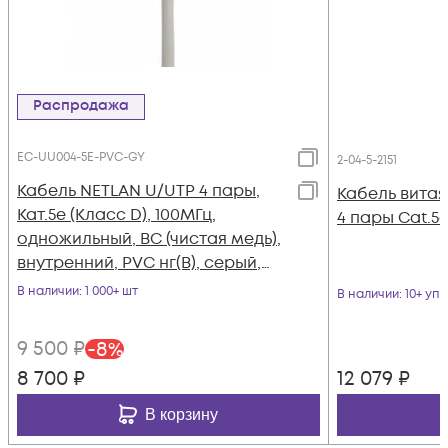
Распродажа
EC-UU004-5E-PVC-GY
2-04-5-2151
Кабель NETLAN U/UTP 4 пары,
Кабель витая
Кат.5e (Класс D), 100МГц,
4 пары Cat.5e
одножильный, BC (чистая медь),
внутренний, PVC нг(B), серый,
305м
В наличии
: 1 000+ шт
В наличии
: 10+ уп
9 500
₽
-
8
%
8 700
₽
12 079
₽
В корзину