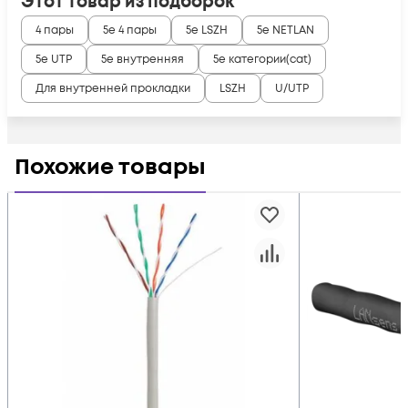
Этот товар из подборок
4 пары
5e 4 пары
5e LSZH
5e NETLAN
5e UTP
5e внутренняя
5e категории(cat)
Для внутренней прокладки
LSZH
U/UTP
Похожие товары