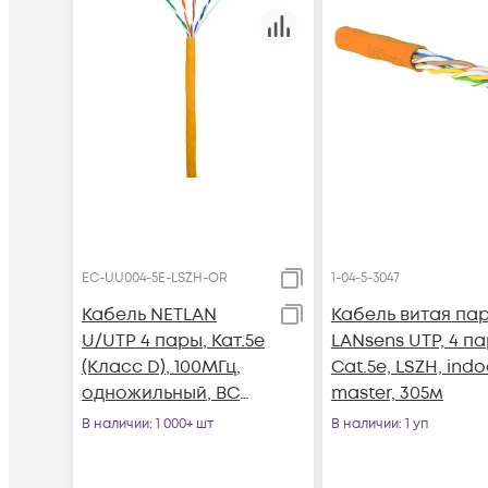
EC-UU004-5E-LSZH-OR
1-04-5-3047
Кабель NETLAN
Кабель витая па
U/UTP 4 пары, Кат.5e
LANsens UTP, 4 п
(Класс D), 100МГц,
Cat.5e, LSZH, indo
одножильный, BC
master, 305м
(чистая медь),
В наличии
: 1 000+ шт
В наличии
: 1 уп
внутренний, LSZH
нг(B)-HF, оранжевый,