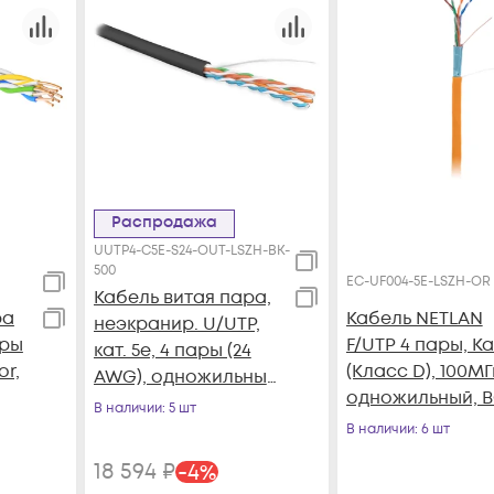
Распродажа
UUTP4-C5E-S24-OUT-LSZH-BK-
500
EC-UF004-5E-LSZH-OR
Кабель витая пара,
ра
Кабель NETLAN
неэкранир. U/UTP,
ары
F/UTP 4 пары, Ка
кат. 5e, 4 пары (24
or,
(Класс D), 100МГ
AWG), одножильный
одножильный, 
(solid), внешний,
В наличии
: 5 шт
(чистая медь),
LSZH нг(А)-HF, -40°C-
В наличии
: 6 шт
внутренний, LS
+75°C, черный
18 594
₽
-
4
%
нг(B)-HF, оранж