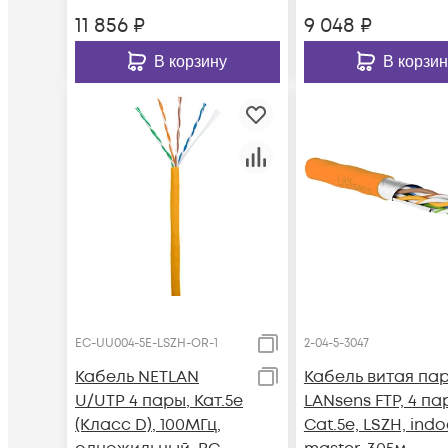
305м
11 856
₽
9 048
₽
В корзину
В корзин
EC-UU004-5E-LSZH-OR-1
2-04-5-3047
Кабель NETLAN
Кабель витая па
U/UTP 4 пары, Кат.5e
LANsens FTP, 4 па
(Класс D), 100МГц,
Cat.5e, LSZH, indo