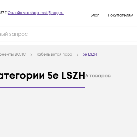
57-11
Онлайн чат
shop-msk@nag.ru
Блог
Покупателям
Способы опла
Документы
Политика рабо
поненты ВОЛС
Кабель витая пара
5e LSZH
Условия доста
Гарантийное о
атегории 5e LSZH
6
товаров
Возврат товар
Вопросы и отв
База знаний
Конфигуратор