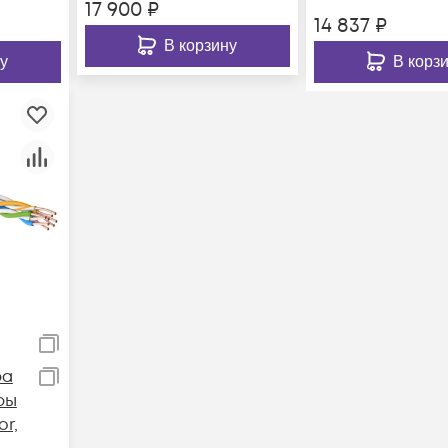
17 900
₽
305м
14 837
₽
В корзину
у
В корз
ра
ры
or,