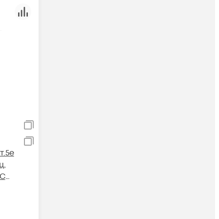
т.5e
ц,
BC
ZH
евый,