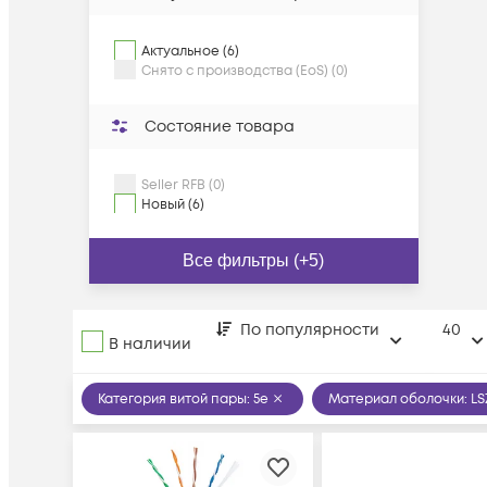
Актуальное (6)
Снято с производства (EoS) (0)
Состояние товара
Seller RFB (0)
Новый (6)
Все фильтры (+5)
По популярности
40
В наличии
Категория витой пары
:
5e
Материал оболочки
:
LS