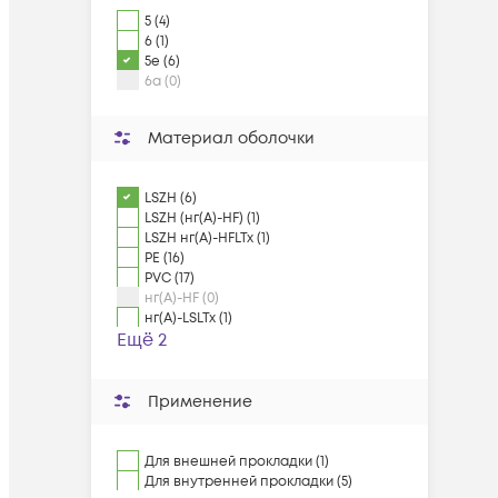
5 (4)
6 (1)
5e (6)
6a (0)
Материал оболочки
LSZH (6)
LSZH (нг(А)-HF) (1)
LSZH нг(А)-HFLTx (1)
PE (16)
PVC (17)
нг(А)-HF (0)
нг(А)-LSLTx (1)
Ещё 2
Применение
Для внешней прокладки (1)
Для внутренней прокладки (5)