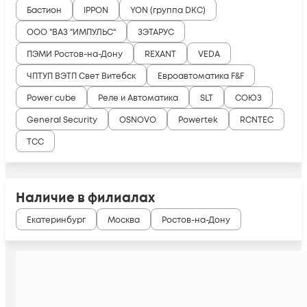
Бастион
IPPON
YON (группа DKC)
ООО "ВАЗ "ИМПУЛЬС"
ЗЭТАРУС
ПЭМИ Ростов-на-Дону
REXANT
VEDA
ЧПТУП ВЭТП Свет Витебск
Евроавтоматика F&F
Power cube
Реле и Автоматика
SLT
СОЮЗ
General Security
OSNOVO
Powertek
RCNTEC
ТСС
Наличие в филиалах
Екатеринбург
Москва
Ростов-на-Дону