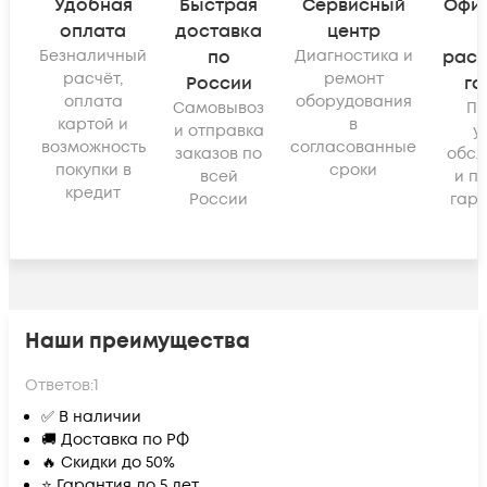
Удобная
Быстрая
Сервисный
Офи
оплата
доставка
центр
Безналичный
по
Диагностика и
рас
расчёт,
ремонт
России
га
оплата
оборудования
Самовывоз
По
картой и
в
и отправка
у
возможность
согласованные
заказов по
обсл
покупки в
сроки
всей
и п
кредит
России
гара
Наши преимущества
Ответов:
1
✅ В наличии
🚚 Доставка по РФ
🔥 Скидки до 50%
⭐ Гарантия до 5 лет