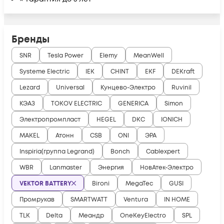
Бренды
SNR
Tesla Power
Elemy
MeanWell
Systeme Electric
IEK
CHINT
EKF
DEKraft
Lezard
Universal
Кунцево-Электро
Ruvinil
КЭАЗ
TOKOV ELECTRIC
GENERICA
Simon
Электропромпласт
HEGEL
DKC
IONICH
MAKEL
Атонн
CSB
ONI
ЭРА
Inspiria(группа Legrand)
Bonch
Cablexpert
WBR
Lanmaster
Энергия
НовАтек-Электро
VEKTOR BATTERY
Bironi
MegaTec
GUSI
Промрукав
SMARTWATT
Ventura
IN HOME
TLK
Delta
Меандр
OneKeyElectro
SPL