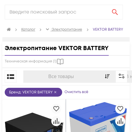
Каталог
Электропитание
VEKTOR BATTERY
Электропитание VEKTOR BATTERY
Техническая информация (
1
)
По популярности
Все товары
В 
Очистить всё
Бренд
:
VEKTOR BATTERY