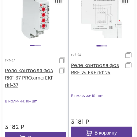
rkf-24
rkf-37
Реле контроля фаз
Реле контроля фаз
RKF-24 EKF rkf-24
RKF-37 PROxima EKF
rkf-37
В наличии
: 10+ шт
В наличии
: 10+ шт
3 181
₽
3 182
₽
В корзину