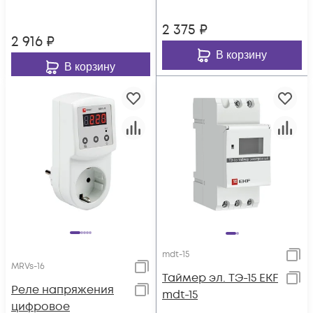
2 375
₽
2 916
₽
В корзину
В корзину
mdt-15
MRVs-16
Таймер эл. ТЭ-15 EKF
Реле напряжения
mdt-15
цифровое