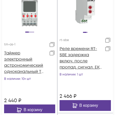
rt-sbe
tm-as-1
Реле времени RT-
Таймер
SBE задержка
электронный
включ. после
астрономический
пропад. сигнал. EKF
одноканальный TM-
rt-sbe
В наличии
: 1 шт
AS EKF tm-as-1
В наличии
: 10+ шт
2 466
₽
2 440
₽
В корзину
В корзину