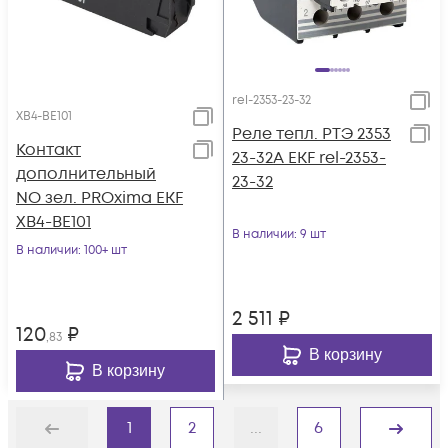
rel-2353-23-32
XB4-BE101
Реле тепл. РТЭ 2353
Контакт
23-32А EKF rel-2353-
дополнительный
23-32
NO зел. PROxima EKF
XB4-BE101
В наличии
: 9 шт
В наличии
: 100+ шт
2 511
₽
120
₽
,83
В корзину
В корзину
1
2
...
6
Назад
Дальше