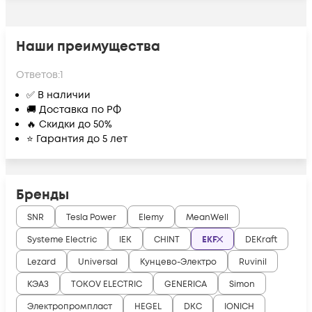
Наши преимущества
Ответов:
1
✅ В наличии
🚚 Доставка по РФ
🔥 Скидки до 50%
⭐ Гарантия до 5 лет
Бренды
SNR
Tesla Power
Elemy
MeanWell
Systeme Electric
IEK
CHINT
EKF
DEKraft
Lezard
Universal
Кунцево-Электро
Ruvinil
КЭАЗ
TOKOV ELECTRIC
GENERICA
Simon
Электропромпласт
HEGEL
DKC
IONICH