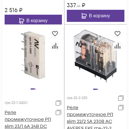
337
₽
,44
2 516
₽
В корзину
В корзину
rps-22-2-230
rps-23-1-24DC
Реле
Реле
промежуточное РП
промежуточное РП
slim 22/2 5А 230В AC
slim 23/1 6А 24В DC
AVERES EKF rps-22-2-