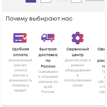
Почему выбирают нас
Удобная
Быстрая
Сервисный
Офи
оплата
доставка
центр
Безналичный
по
Диагностика и
рас
расчёт,
ремонт
России
га
оплата
оборудования
Самовывоз
По
картой и
в
и отправка
у
возможность
согласованные
заказов по
обсл
покупки в
сроки
всей
и п
кредит
России
гара