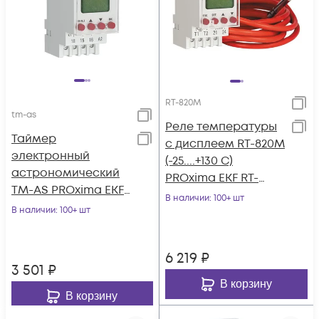
RT-820M
tm-as
Реле температуры
Таймер
с дисплеем RT-820M
электронный
(-25....+130 С)
астрономический
PROxima EKF RT-
TM-АS PROxima EKF
820M
В наличии
: 100+ шт
tm-as
В наличии
: 100+ шт
6 219
₽
3 501
₽
В корзину
В корзину