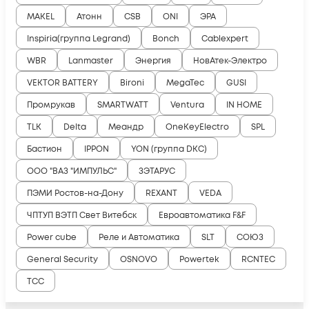
MAKEL
Атонн
CSB
ONI
ЭРА
Inspiria(группа Legrand)
Bonch
Cablexpert
WBR
Lanmaster
Энергия
НовАтек-Электро
VEKTOR BATTERY
Bironi
MegaTec
GUSI
Промрукав
SMARTWATT
Ventura
IN HOME
TLK
Delta
Меандр
OneKeyElectro
SPL
Бастион
IPPON
YON (группа DKC)
ООО "ВАЗ "ИМПУЛЬС"
ЗЭТАРУС
ПЭМИ Ростов-на-Дону
REXANT
VEDA
ЧПТУП ВЭТП Свет Витебск
Евроавтоматика F&F
Power cube
Реле и Автоматика
SLT
СОЮЗ
General Security
OSNOVO
Powertek
RCNTEC
ТСС