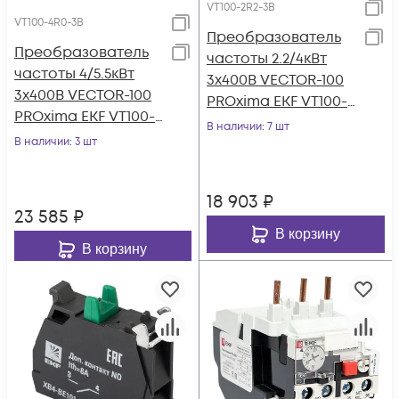
VT100-2R2-3B
VT100-4R0-3B
Преобразователь
Преобразователь
частоты 2.2/4кВт
частоты 4/5.5кВт
3х400В VECTOR-100
3х400В VECTOR-100
PROxima EKF VT100-
PROxima EKF VT100-
2R2-3B
В наличии
: 7 шт
4R0-3B
В наличии
: 3 шт
18 903
₽
23 585
₽
В корзину
В корзину