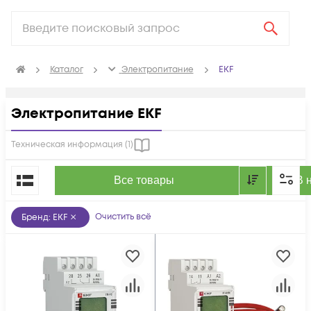
Каталог
Электропитание
EKF
Электропитание EKF
Техническая информация (
1
)
По популярности
Все товары
В 
Очистить всё
Бренд
:
EKF