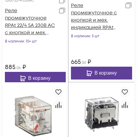
rpat-22-4-230AC
Реле
Реле
промежуточное с
промежуточное
кнопкой и мех.
RPAt 22/4 5А 230В AC
индикацией RPAt
с кнопкой и мех.
22/2 8А 230В AC EKF
В наличии
: 5 шт
индикацией AVERES
В наличии
: 10+ шт
rpat-22-2-230AC
EKF rpat-22-4-230AC
665
₽
,50
885
₽
,06
В корзину
В корзину