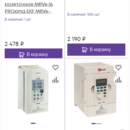
розеточное MRVs-16
PROxima EKF MRVs-
В наличии
: 100+ шт
16
В наличии
: 1 шт
2 190
₽
2 478
₽
В корзину
В корзину