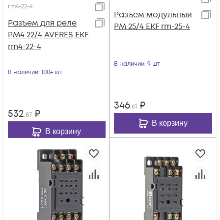
rm4-22-4
Разъем модульный
Разъем для реле
РМ 25/4 EKF rm-25-4
РМ4 22/4 AVERES EKF
rm4-22-4
В наличии
: 9 шт
В наличии
: 100+ шт
346
₽
,61
532
₽
,87
В корзину
В корзину