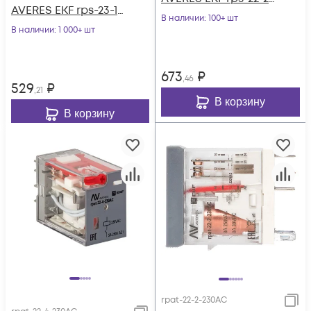
AVERES EKF rps-23-1-
230
В наличии
: 100+ шт
24DC
В наличии
: 1 000+ шт
673
₽
,46
529
₽
,21
В корзину
В корзину
rpat-22-2-230AC