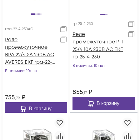
rp-25-4-230
rpa-22-4-230AC
Реле
Реле
промежуточное РП
промежуточное
25/4 10А 230В AC EKF
RPA 22/4 5А 230В AC
rp-25-4-230
AVERES EKF rpa-22-
В наличии
: 10+ шт
4-230AC
В наличии
: 10+ шт
855
₽
,17
755
₽
,79
В корзину
В корзину