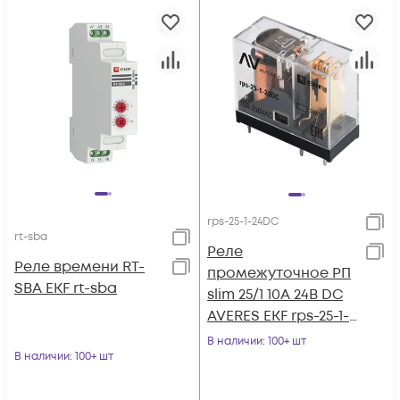
rps-25-1-24DC
rt-sba
Реле
Реле времени RT-
промежуточное РП
SBA EKF rt-sba
slim 25/1 10A 24В DC
AVERES EKF rps-25-1-
24DC
В наличии
: 100+ шт
В наличии
: 100+ шт