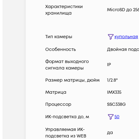
Характеристики
MicroSD до 25
хранилища
Тип камеры
купольная
Особенность
Двойная подс
Формат выходного
IP
сигнала камеры
Размер матрицы, дюйм
1/2.8"
Матрица
IMX335
Процессор
SSC338G
ИК-подсветка до, м
50
Управляемая ИК-
да
подсветка из WEB