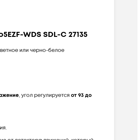
5EZF-WDS SDL-C 27135
 цветное или черно-белое
ражение
, угол регулируется
от 93 до
ия.