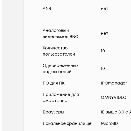
ANR
нет
Аналоговый
нет
видеовыход BNC
Количество
10
пользователей
Одновременных
10
подключений
ПО для ПК
IPCmanager
Приложение для
OMNYVIDEO
смартфона
Браузеры
IE выше 8.0 c
Локальное хранилище
MicroSD