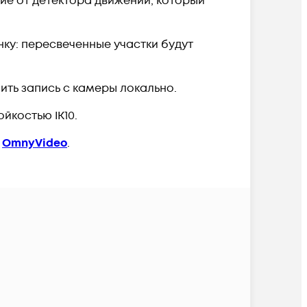
чие от детектора движений, который
ку: пересвеченные участки будут
ить запись с камеры локально.
йкостью IK10.
е
OmnyVideo
.