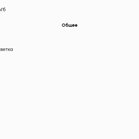
6Гб
Общее
ветка