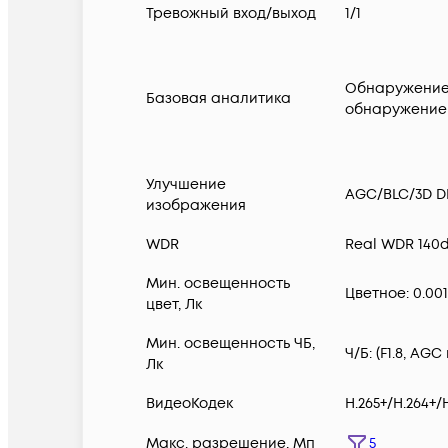
Тревожный вход/выход
1/1
Обнаружение 
Базовая аналитика
обнаружение 
Улучшение
AGC/BLC/3D D
изображения
WDR
Real WDR 140
Мин. освещенность
Цветное: 0.001
цвет, Лк
Мин. освещенность ЧБ,
Ч/Б: (F1.8, AGC 
Лк
ВидеоКодек
H.265+/H.264+
Макс. разрешение, Мп
5