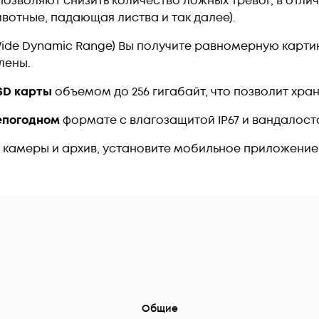
озволяют снизить количество ложных тревог, в отли
вотные, падающая листва и так далее).
ide Dynamic Range) Вы получите равномерную картин
лены.
SD карты
объемом до 256 гигабайт, что позволит хран
епогодном
формате с влагозащитой IP67 и вандалосто
 камеры и архив, установите мобильное приложени
Общие