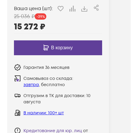
Ваша цена (шт):
25 036
₽
-
39
%
15 272
₽
5
9
В корзину
Гарантия
36 месяцев
Самовывоз со склада:
завтра
, бесплатно
Отгрузим в ТК для доставки:
10
августа
В наличии
: 100+ шт
Кредитование для юр. лиц
от