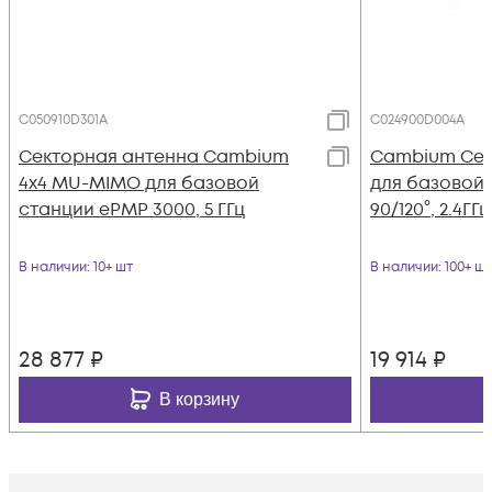
C050910D301A
C024900D004A
Секторная антенна Cambium
Cambium Сек
4x4 MU-MIMO для базовой
для базовой 
станции ePMP 3000, 5 ГГц
90/120°, 2.4ГГц
В наличии
: 10+ шт
В наличии
: 100+ шт
28 877
₽
19 914
₽
В корзину