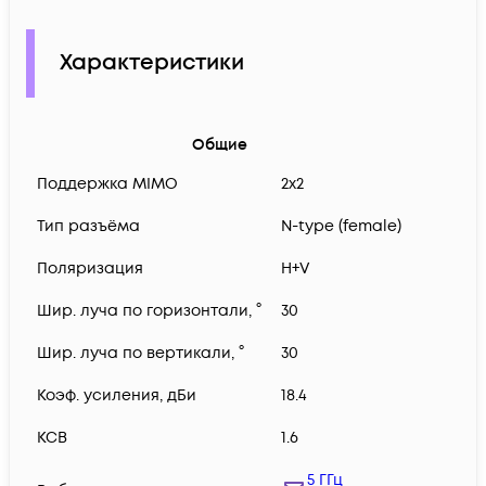
Характеристики
Общие
Поддержка MIMO
2x2
Тип разъёма
N-type (female)
Поляризация
H+V
Шир. луча по горизонтали, °
30
Шир. луча по вертикали, °
30
Коэф. усиления, дБи
18.4
КСВ
1.6
5 ГГц