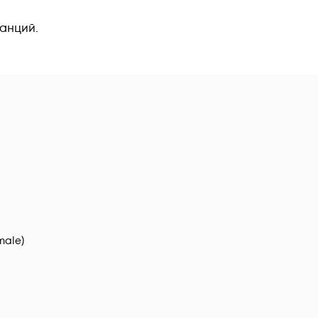
анций.
male)