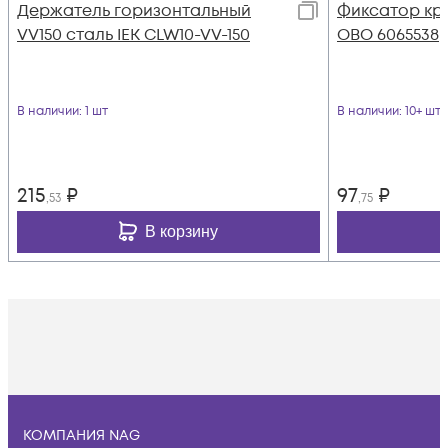
Держатель горизонтальный
Фиксатор кры
VV150 сталь IEK CLW10-VV-150
OBO 6065538
В наличии
: 1 шт
В наличии
: 10+ шт
215
₽
97
₽
,53
,75
В корзину
КОМПАНИЯ NAG