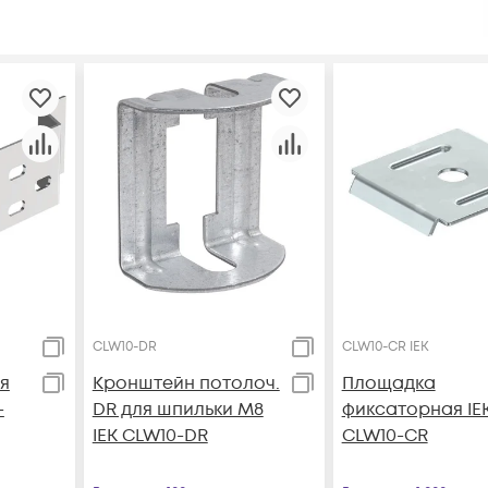
CLW10-DR
CLW10-CR IEK
я
Кронштейн потолоч.
Площадка
-
DR для шпильки М8
фиксаторная IE
IEK CLW10-DR
CLW10-CR