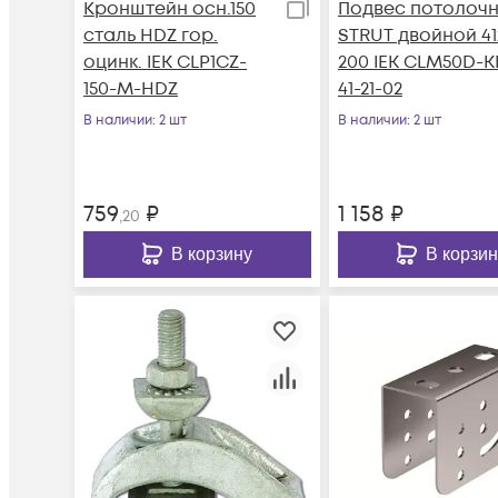
Кронштейн осн.150
Подвес потолоч
сталь HDZ гор.
STRUT двойной 41
оцинк. IEK CLP1CZ-
200 IEK CLM50D-K
150-M-HDZ
41-21-02
В наличии
: 2 шт
В наличии
: 2 шт
759
₽
1 158
₽
,20
В корзину
В корзин