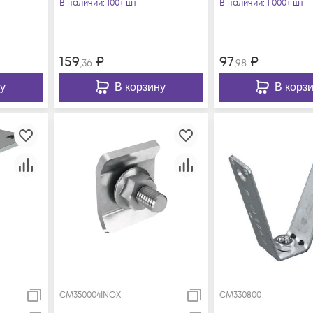
В наличии
: 100+ шт
В наличии
: 1 000+ шт
159
₽
97
₽
,36
,98
у
В корзину
В корз
CM350004INOX
CM330800