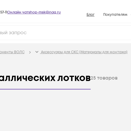
57-11
Онлайн чат
shop-msk@nag.ru
Блог
Покупателям
Способы опла
Документы
Политика рабо
поненты ВОЛС
Аксессуары для СКС (Материалы для монтажа)
Условия доста
Гарантийное о
аллических лотков
Возврат товар
25
товаров
Вопросы и отв
База знаний
Конфигуратор