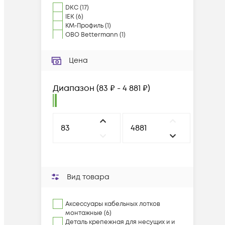
DKC
(
17
)
IEK
(
6
)
КМ-Профиль
(
1
)
OBO Bettermann
(
1
)
Цена
Диапазон
(
83 ₽ - 4 881 ₽
)
Вид товара
Аксессуары кабельных лотков
монтажные (6)
Деталь крепежная для несущих и и