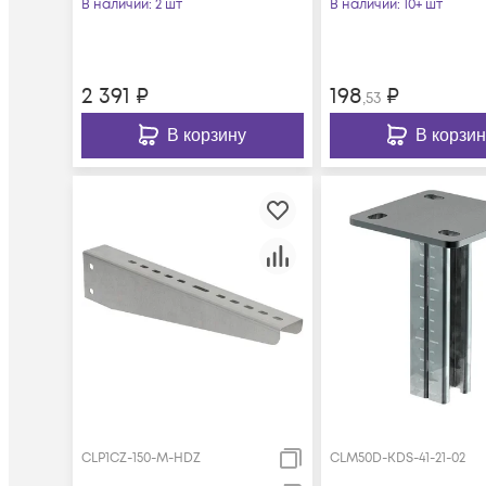
В наличии
: 2 шт
В наличии
: 10+ шт
2 391
₽
198
₽
,53
В корзину
В корзин
CLP1CZ-150-M-HDZ
CLM50D-KDS-41-21-02