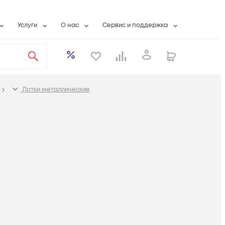
Услуги
О нас
Сервис и поддержка
ты
Выкуп сетевого оборудования
О компании
Гарантийное обслуживание
Системная интеграция
Контактная информация
Контакты сервисных центров
ты с физлицами
Wi-Fi «под ключ»
Банковские реквизиты
Сервисные контракты
Лотки металлические
вки
Бесплатная намотка оптического кабеля
Аккредитация ИТ
Сервисный центр
бслуживание
Партнеры
Техническая поддержка
а
Вакансии
Условия оказания услуг
еты
Новости
ы