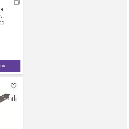
ля
з.
00
ину