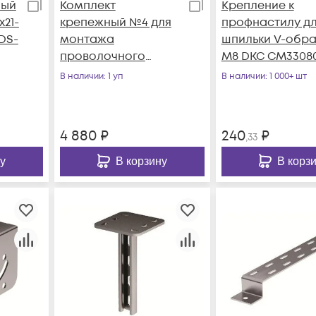
ный
Комплект
Крепление к
х21-
крепежный №4 для
профнастилу д
DS-
монтажа
шпильки V-обра
проволочного
М8 DKC CM3308
лотка INOX (уп.50шт)
В наличии
: 1 уп
В наличии
: 1 000+ шт
DKC CM350004INOX
4 880
₽
240
₽
,33
у
В корзину
В корз