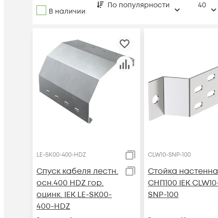
По популярности
40
В наличии
LE-SK00-400-HDZ
CLW10-SNP-100
Спуск кабеля лестн.
Стойка настенна
осн.400 HDZ гор.
СНП100 IEK CLW10
оцинк. IEK LE-SK00-
SNP-100
400-HDZ