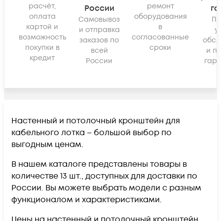
расчёт,
ремонт
России
га
оплата
оборудования
Самовывоз
По
картой и
в
и отправка
у
возможность
согласованные
заказов по
обсл
покупки в
сроки
всей
и п
кредит
России
гара
Настенный и потолочный кронштейн для
кабельного лотка – большой выбор по
выгодным ценам.
В нашем каталоге представлены товары в
количестве 13 шт., доступных для доставки по
России. Вы можете выбрать модели с разным
функционалом и характеристиками.
Цены на настенный и потолочный кронштейн