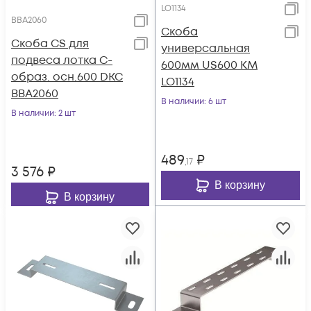
LO1134
BBA2060
Скоба
Скоба CS для
универсальная
подвеса лотка С-
600мм US600 КМ
образ. осн.600 DKC
LO1134
BBA2060
В наличии
: 6 шт
В наличии
: 2 шт
489
₽
,17
3 576
₽
В корзину
В корзину