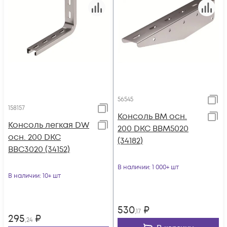
56545
158157
Консоль BM осн.
Консоль легкая DW
200 DKC BBM5020
осн. 200 DKC
(34182)
BBC3020 (34152)
В наличии
: 1 000+ шт
В наличии
: 10+ шт
530
₽
,17
295
₽
,24