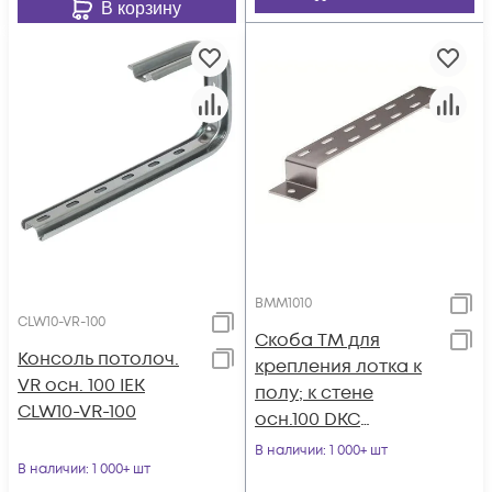
В корзину
BMM1010
CLW10-VR-100
Скоба TM для
Консоль потолоч.
крепления лотка к
VR осн. 100 IEK
полу; к стене
CLW10-VR-100
осн.100 DKC
BMM1010
В наличии
: 1 000+ шт
В наличии
: 1 000+ шт