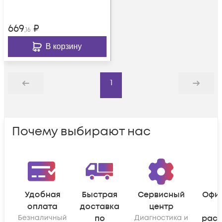
669
₽
,16
В корзину
1
Назад
Дальше
Почему выбирают нас
Удобная
Быстрая
Сервисный
Офи
оплата
доставка
центр
Безналичный
по
Диагностика и
рас