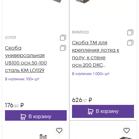
BMM1020
LO1129
Скоба TM для
Скоба
крепления лотка к
универсальная
полу; к стене
US100 осн.50-100
осн.200 DKC
сталь КМ LO1129
BMM1020
В наличии
: 1 000+ шт
В наличии
: 100+ шт
626
₽
,57
176
₽
,80
В корзину
В корзину