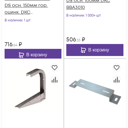
DS осн. 100мм DKC
DS осн. 150мм гор.
BBA3010
оцинк. DKC
В наличии
: 1 000+ шт
BBA3015HDZ
В наличии
: 1 шт
506
₽
,53
716
₽
,64
В корзину
В корзину