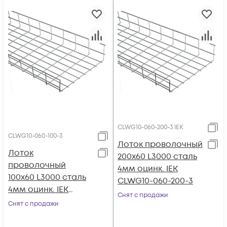
СLWG10-060-200-3 IEK
CLWG10-060-100-3
Лоток проволочный
Лоток
200х60 L3000 сталь
проволочный
4мм оцинк. IEK
100х60 L3000 сталь
CLWG10-060-200-3
4мм оцинк. IEK
Снят с продажи
CLWG10-060-100-3
Снят с продажи