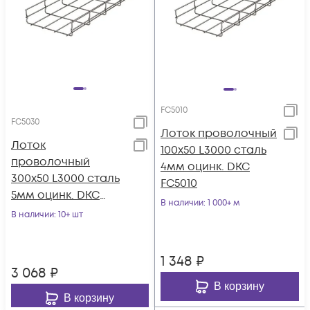
FC5010
FC5030
Лоток проволочный
Лоток
100х50 L3000 сталь
проволочный
4мм оцинк. DKC
300х50 L3000 сталь
FC5010
5мм оцинк. DKC
В наличии
: 1 000+ м
FC5030
В наличии
: 10+ шт
1 348
₽
3 068
₽
В корзину
В корзину