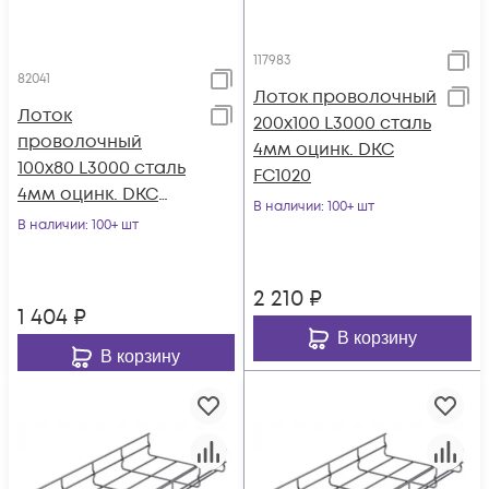
117983
82041
Лоток проволочный
Лоток
200х100 L3000 сталь
проволочный
4мм оцинк. DKC
100х80 L3000 сталь
FC1020
4мм оцинк. DKC
В наличии
: 100+ шт
FC8010
В наличии
: 100+ шт
2 210
₽
1 404
₽
В корзину
В корзину