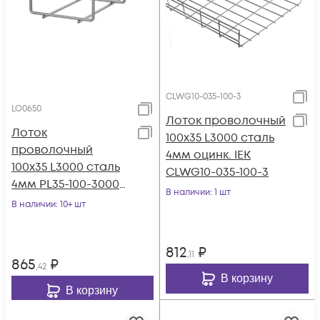
CLWG10-035-100-3
LO0650
Лоток проволочный
Лоток
100х35 L3000 сталь
проволочный
4мм оцинк. IEK
100х35 L3000 сталь
CLWG10-035-100-3
4мм PL35-100-3000
В наличии
: 1 шт
оцинк. КМ LO0650
В наличии
: 10+ шт
812
₽
,11
865
₽
,42
В корзину
В корзину