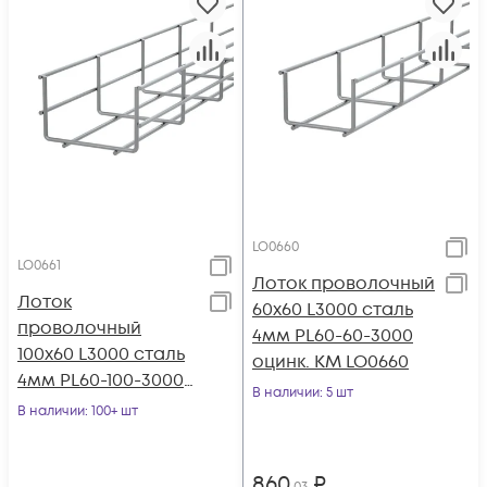
LO0660
LO0661
Лоток проволочный
Лоток
60х60 L3000 сталь
проволочный
4мм PL60-60-3000
100х60 L3000 сталь
оцинк. КМ LO0660
4мм PL60-100-3000
В наличии
: 5 шт
оцинк. КМ LO0661
В наличии
: 100+ шт
860
₽