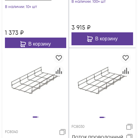
В наличии
: 100+ шт
3.8
В наличии
: 10+ шт
3 915
₽
1 373
₽
В корзину
В корзину
FC8030
FC8040
Лоток проволочный