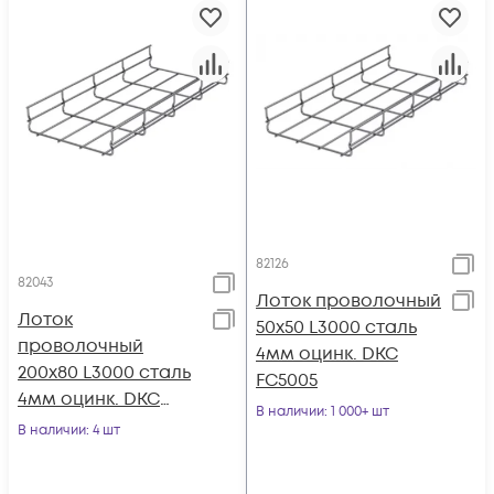
82126
82043
Лоток проволочный
Лоток
50х50 L3000 сталь
проволочный
4мм оцинк. DKC
200х80 L3000 сталь
FC5005
4мм оцинк. DKC
В наличии
: 1 000+ шт
FC8020
В наличии
: 4 шт