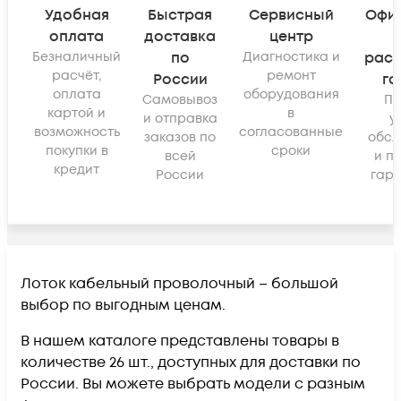
Удобная
Быстрая
Сервисный
Офи
оплата
доставка
центр
Безналичный
по
Диагностика и
рас
расчёт,
ремонт
России
га
оплата
оборудования
Самовывоз
По
картой и
в
и отправка
у
возможность
согласованные
заказов по
обсл
покупки в
сроки
всей
и п
кредит
России
гара
Лоток кабельный проволочный – большой
выбор по выгодным ценам.
В нашем каталоге представлены товары в
количестве 26 шт., доступных для доставки по
России. Вы можете выбрать модели с разным