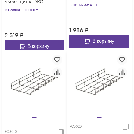
4мм оцинк. DKC
В наличии
: 4 шт
FC1020
В наличии
: 100+ шт
1 986
₽
2 519
₽
В корзину
В корзину
FC5020
FC8010