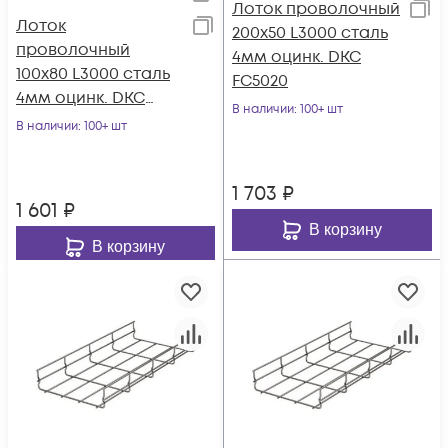
Лоток проволочный
Лоток
200х50 L3000 сталь
проволочный
4мм оцинк. DKC
100х80 L3000 сталь
FC5020
4мм оцинк. DKC
В наличии
: 100+ шт
FC8010
В наличии
: 100+ шт
1 703
₽
1 601
₽
В корзину
В корзину