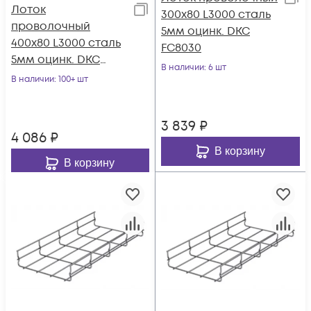
Лоток
300х80 L3000 сталь
проволочный
5мм оцинк. DKC
400х80 L3000 сталь
FC8030
5мм оцинк. DKC
В наличии
: 6 шт
FC8040
В наличии
: 100+ шт
3 839
₽
4 086
₽
В корзину
В корзину