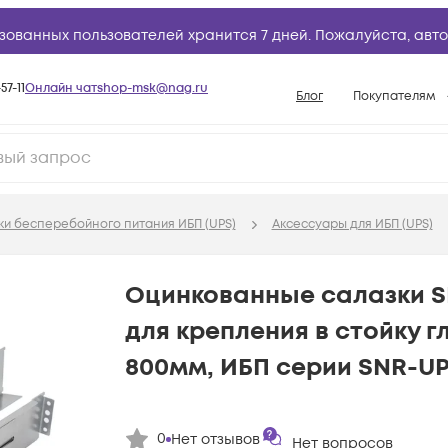
зованных пользователей хранится 7 дней. Пожалуйста,
авто
57-11
Онлайн чат
shop-msk@nag.ru
Блог
Покупателям
Способы опла
Документы
Политика рабо
ки бесперебойного питания ИБП (UPS)
Аксессуары для ИБП (UPS)
Условия доста
Гарантийное о
Оцинкованные cалазки 
Возврат товар
для крепления в стойку г
Вопросы и отв
800мм, ИБП серии SNR-UP
База знаний
Конфигуратор
0
Нет отзывов
Нет вопросов