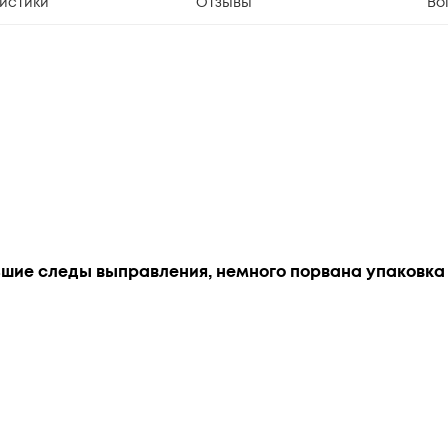
истики
Отзывы
Во
шие следы выправления, немного порвана упаковка