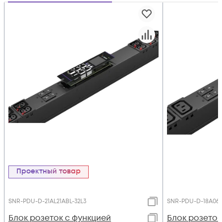
Проектный товар
SNR-PDU-D-21AL21ABL-32L3
SNR-PDU-D-18A06B
Блок розеток с функцией
Блок розеток