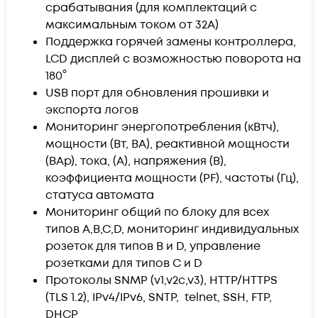
срабатывания (для комплектаций с
максимальным током от 32А)
Поддержка горячей замены контроллера,
LCD дисплей с возможностью поворота на
180°
USB порт для обновления прошивки и
экспорта логов
Мониторинг энергопотребления (кВтч),
мощности (Вт, ВА), реактивной мощности
(ВАр), тока, (A), напряжения (B),
коэффициента мощности (PF), частоты (Гц),
статуса автомата
Мониторинг общий по блоку для всех
типов A,B,C,D, мониторинг индивидуальных
розеток для типов B и D, управление
розетками для типов C и D
Протоколы SNMP (v1,v2c,v3), HTTP/HTTPS
(TLS 1.2), IPv4/IPv6, SNTP, telnet, SSH, FTP,
DHCP