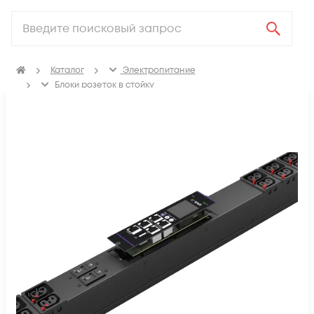
Каталог
Электропитание
Блоки розеток в стойку
Интеллектуальные БРП D-типа с функцией управления и
мониторинга (metered-by-outlet with switching)