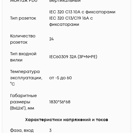
Монтаж PDU
Вертикальный
IEC 320 C13 10А с фиксаторами
Тип розеток
IEC 320 C13/C19 16А с
фиксаторами
Количество
24
розеток
Тип входной
IEC60309 32A (3P+N+PE)
вилки
Температура
эксплуатации,
от -5 до 60
°C
Габаритные
размеры
1830*56*68
(ВхШхГ), мм
Характеристики напряжений и токов
Фаза, вход
3