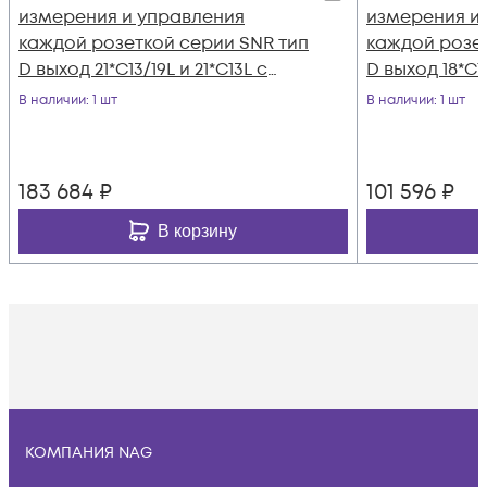
измерения и управления
измерения и
каждой розеткой серии SNR тип
каждой розет
D выход 21*C13/19L и 21*C13L с
D выход 18*C1
фиксаторами вход 32A IEC60309
IEC60309 (3P+
В наличии
: 1 шт
В наличии
: 1 шт
(3P+N+E)
183 684
₽
101 596
₽
В корзину
КОМПАНИЯ NAG