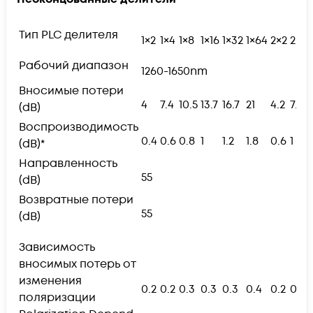
Тип PLC делителя
1×2
1×4
1×8
1×16
1×32
1×64
2×2
2×4
Рабочий диапазон
1260-1650nm
Вносимые потери
4
7.4
10.5
13.7
16.7
21
4.2
7.8
(dB)
Воспроизводимость
0.4
0.6
0.8
1
1.2
1.8
0.6
1
(dB)*
Направленность
55
(dB)
Возвратные потери
55
(dB)
Зависимость
вносимых потерь от
изменения
0.2
0.2
0.3
0.3
0.3
0.4
0.2
0.2
поляризации