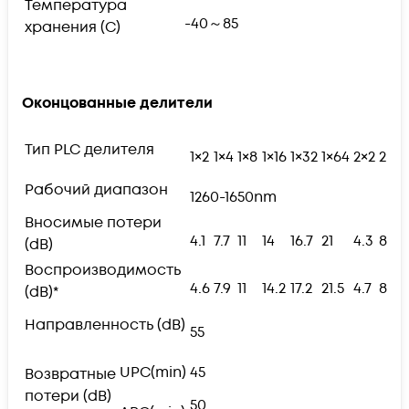
Температура
-40～85
хранения (С)
Оконцованные делители
Тип PLC делителя
1×2
1×4
1×8
1×16
1×32
1×64
2×2
2×4
Рабочий диапазон
1260-1650nm
Вносимые потери
4.1
7.7
11
14
16.7
21
4.3
8
(dB)
Воспроизводимость
4.6
7.9
11
14.2
17.2
21.5
4.7
8.3
(dB)*
Направленность (dB)
55
UPC(min)
45
Возвратные
потери (dB)
50