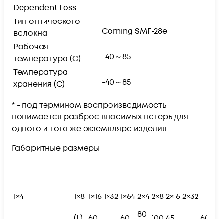
Dependent Loss
Тип оптического
Corning SMF-28e
волокна
Рабочая
-40～85
температура (С)
Температура
-40～85
хранения (С)
* - под термином воспроизводимость
понимается разброс вносимых потерь для
одного и того же экземпляра изделия.
Габаритные размеры
1×4
1×8
1×16
1×32
1×64
2×4
2×8
2×16
2×32
80
(L)
60
60
100
45
60