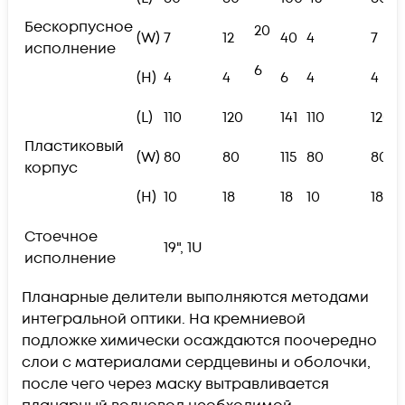
Бескорпусное
20
(W)
7
12
40
4
7
исполнение
6
(H)
4
4
6
4
4
(L)
110
120
141
110
120
Пластиковый
(W)
80
80
115
80
80
корпус
(H)
10
18
18
10
18
Стоечное
19", 1U
исполнение
Планарные делители выполняются методами
интегральной оптики. На кремниевой
подложке химически осаждаются поочередно
слои с материалами сердцевины и оболочки,
после чего через маску вытравливается