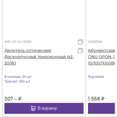
SNR-CP-1x2-20/80
HG8310M
Делитель оптический
Абонентский
бескорпусный трехоконный 1х2-
ONU GPON, 1 
20/80
10/100/1000Ba
В наличии
: 10+ шт
Под заказ
Транзит
: 100+ шт
307
₽
1 558
₽
,44
В корзину