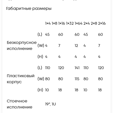
Габаритные размеры
1×4
1×8
1×16
1×32
1×64
2×4
2×8
2×16
2×3
(L)
45
60
60
45
60
Безкорпусное
(W)
4
7
12
4
7
исполнение
(H)
4
4
4
4
4
(L)
110
120
141
110
120
Пластиковый
(W)
80
80
115
80
80
корпус
(H)
10
18
18
10
18
Стоечное
19", 1U
исполнение