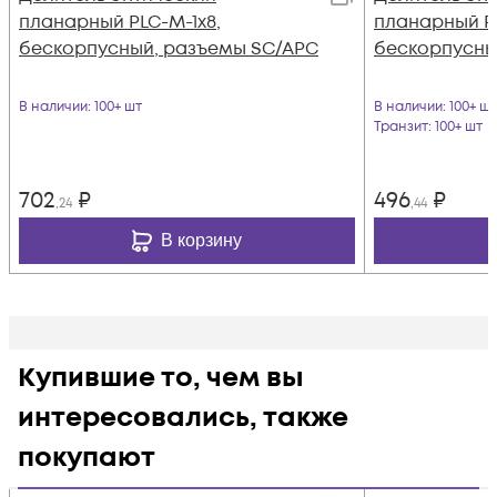
планарный PLC-M-1x8,
планарный PL
бескорпусный, разъемы SC/APC
бескорпусны
В наличии
: 100+ шт
В наличии
: 100+ шт
Транзит
: 100+ шт
702
₽
496
₽
,24
,44
В корзину
Купившие то, чем вы
интересовались, также
покупают