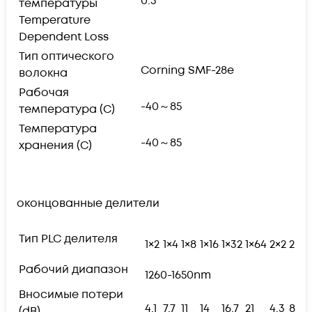
0.5
температуры
Temperature
Dependent Loss
Тип оптического
Corning SMF-28e
волокна
Рабочая
-40～85
температура (С)
Температура
-40～85
хранения (С)
оконцованные делители
Тип PLC делителя
1×2
1×4
1×8
1×16
1×32
1×64
2×2
2×4
Рабочий диапазон
1260-1650nm
Вносимые потери
4.1
7.7
11
14
16.7
21
4.3
8
(dB)