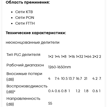
Область преминения:
Сети КТВ
Сети PON
Сети FTTH
Технические характеристики:
неоконцованные делители
Тип PLC делителя
1×2
1×4
1×8
1×16
1×32
1×64
2×2
2×4
Рабочий диапазон
1260-1650nm
Вносимые потери
4
7.4
10.5
13.7
16.7
21
4.2
7.8
(dB)
Воспроизводимость
0.4
0.6
0.8
1
1.2
1.8
0.6
1
(dB)*
Направленность
55
(dB)