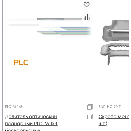
PLC-M-1x8
SNR-HC-20-T
Делитель оптический
Скрепа монта
планарный PLC-M-1x8,
шт.)
бескорпусный,