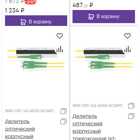
1 873
₽
-
34
%
487
₽
,20
1 234
₽
В корзину
В корзину
SNR-CPC-1x2-40/60-SC/APC
SNR-CPC-1x2-45/55-SC/APC
Делитель
Делитель
оптический
оптический
корпусный
корпусный
трехоконный 1х2-