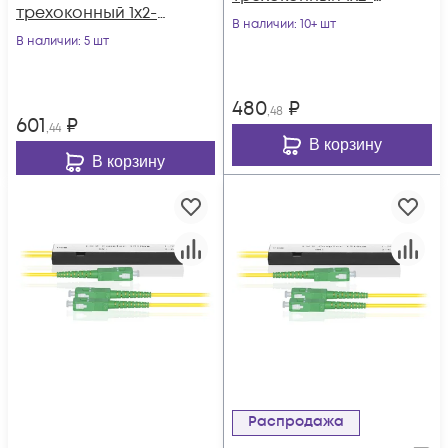
трехоконный 1х2-
40/60 SC/APC
В наличии
: 10+ шт
45/55 SC/APC
В наличии
: 5 шт
480
₽
,48
601
₽
,44
В корзину
В корзину
Распродажа