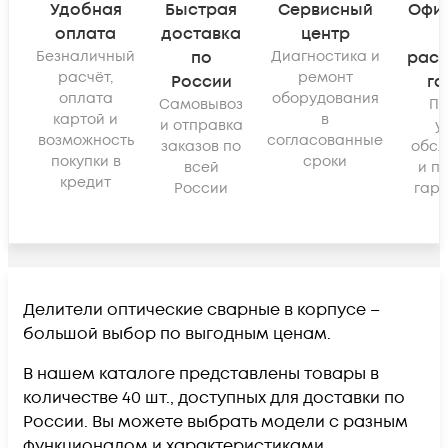
Удобная
Быстрая
Сервисный
Офи
оплата
доставка
центр
Безналичный
по
Диагностика и
рас
расчёт,
ремонт
России
га
оплата
оборудования
Самовывоз
По
картой и
в
и отправка
у
возможность
согласованные
заказов по
обсл
покупки в
сроки
всей
и п
кредит
России
гара
Делители оптические сварные в корпусе –
большой выбор по выгодным ценам.
В нашем каталоге представлены товары в
количестве 40 шт., доступных для доставки по
России. Вы можете выбрать модели с разным
функционалом и характеристиками.