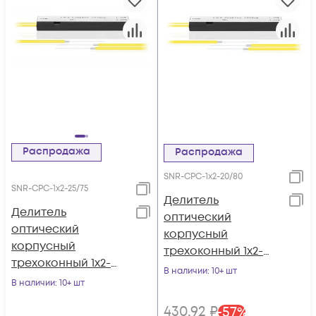
Распродажа
Распродажа
SNR-CPС-1x2-20/80
SNR-CPС-1x2-25/75
Делитель
Делитель
оптический
оптический
корпусный
корпусный
трехоконный 1х2-
трехоконный 1х2-
20/80
В наличии
: 10+ шт
25/75
В наличии
: 10+ шт
430
,92
₽
-
57
%