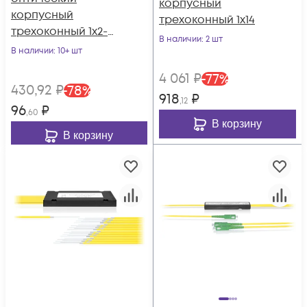
корпусный
корпусный
трехоконный 1х14
трехоконный 1х2-
В наличии
: 2 шт
05/95
В наличии
: 10+ шт
4 061
₽
-
77
%
430
,92
₽
-
78
%
918
₽
,12
96
₽
,60
В корзину
В корзину