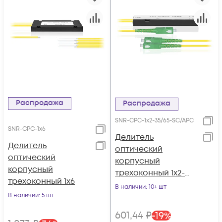
Распродажа
Распродажа
SNR-CPC-1x2-35/65-SC/APC
SNR-CPC-1x6
Делитель
Делитель
оптический
оптический
корпусный
корпусный
трехоконный 1х2-
трехоконный 1х6
35/65 SC/APC
В наличии
: 10+ шт
В наличии
: 5 шт
601
,44
₽
-
19
%