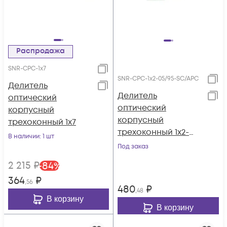
Распродажа
SNR-CPC-1x7
SNR-CPC-1x2-05/95-SC/APC
Делитель
Делитель
оптический
оптический
корпусный
корпусный
трехоконный 1х7
трехоконный 1х2-
В наличии
: 1 шт
05/95 SC/APC
Под заказ
2 215
₽
-
84
%
364
₽
,56
480
₽
,48
В корзину
В корзину