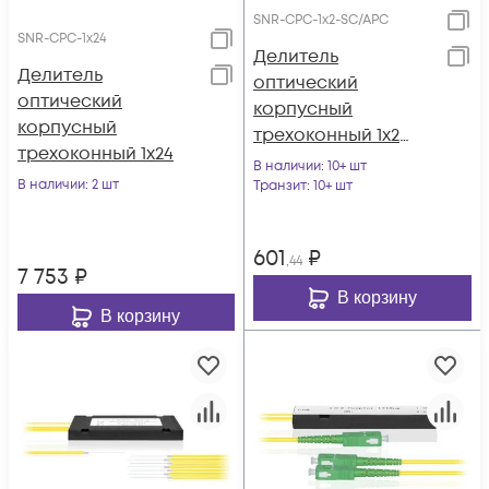
SNR-CPC-1x2-SC/APC
SNR-CPC-1x24
Делитель
Делитель
оптический
оптический
корпусный
корпусный
трехоконный 1х2
трехоконный 1х24
SC/APC
В наличии
: 10+ шт
В наличии
: 2 шт
Транзит
: 10+ шт
601
₽
,44
7 753
₽
В корзину
В корзину