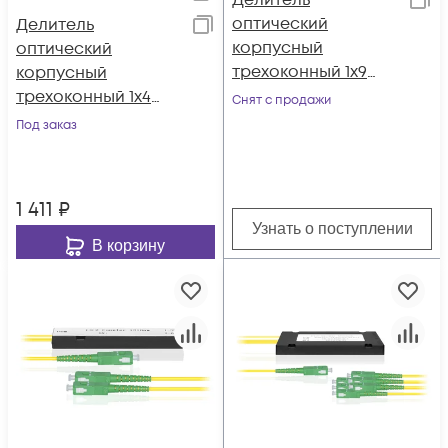
Делитель
оптический
Делитель
корпусный
оптический
трехоконный 1х9
корпусный
SC/APC
трехоконный 1х4
Снят с продажи
SC/APC
Под заказ
1 411
₽
Узнать о поступлении
В корзину