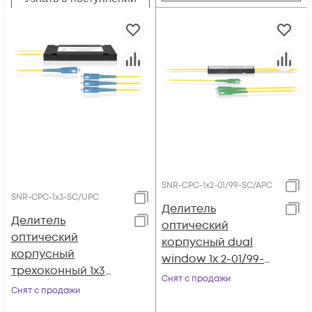
SNR-CPC-1x2-01/99-SC/APC
SNR-CPC-1x3-SC/UPC
Делитель
Делитель
оптический
оптический
корпусный dual
корпусный
window 1х 2-01/99-
трехоконный 1х3
SC/APC
Снят с продажи
SC/UPC
Снят с продажи