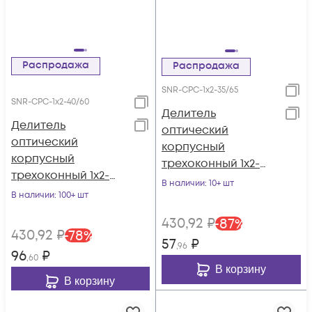
Распродажа
Распродажа
SNR-CPС-1x2-35/65
SNR-CPС-1x2-40/60
Делитель
Делитель
оптический
оптический
корпусный
корпусный
трехоконный 1х2-
трехоконный 1х2-
35/65
В наличии
: 10+ шт
40/60
В наличии
: 100+ шт
430
,92
₽
-
87
%
430
,92
₽
-
78
%
57
₽
,96
96
₽
,60
В корзину
В корзину