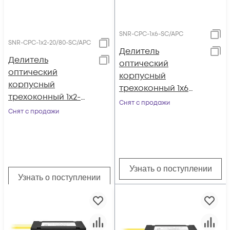
SNR-CPC-1x6-SC/APC
SNR-CPC-1x2-20/80-SC/APC
Делитель
Делитель
оптический
оптический
корпусный
корпусный
трехоконный 1х6
трехоконный 1х2-
SC/APC
Снят с продажи
20/80 SC/APC
Снят с продажи
Узнать о поступлении
Узнать о поступлении