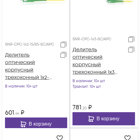
SNR-CPC-1x3-SC/APC
SNR-CPC-1x2-15/85-SC/APC
Делитель
Делитель
оптический
оптический
корпусный
корпусный
трехоконный 1х3
трехоконный 1х2-
SC/APC
В наличии
: 10+ шт
15/85 SC/APC
В наличии
: 10+ шт
Транзит
: 10+ шт
781
₽
,20
601
₽
,44
В корзину
В корзину