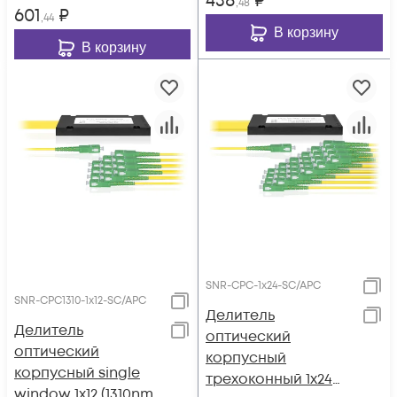
438
₽
,48
601
₽
,44
В корзину
В корзину
SNR-CPC-1x24-SC/APC
SNR-CPC1310-1x12-SC/APC
Делитель
Делитель
оптический
оптический
корпусный
корпусный single
трехоконный 1х24
window 1х12 (1310nm)