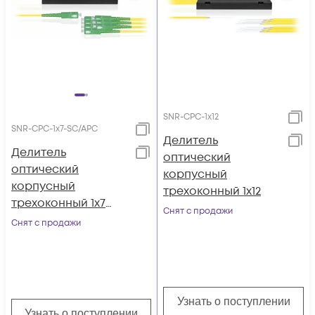
SNR-CPC-1x12
SNR-CPC-1x7-SC/APC
Делитель
Делитель
оптический
оптический
корпусный
корпусный
трехоконный 1х12
трехоконный 1х7
Снят с продажи
SC/APC
Снят с продажи
Узнать о поступлении
Узнать о поступлении