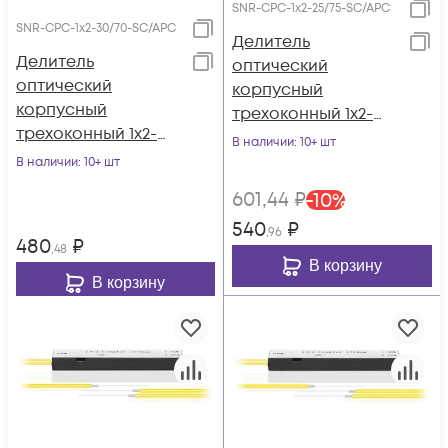
SNR-CPC-1x2-25/75-SC/APC
SNR-CPC-1x2-30/70-SC/APC
Делитель
Делитель
оптический
оптический
корпусный
корпусный
трехоконный 1х2-
трехоконный 1х2-
25/75 SC/APC
В наличии
: 10+ шт
30/70 SC/APC
В наличии
: 10+ шт
601
,44
₽
-
10
%
540
₽
,96
480
₽
,48
В корзину
В корзину