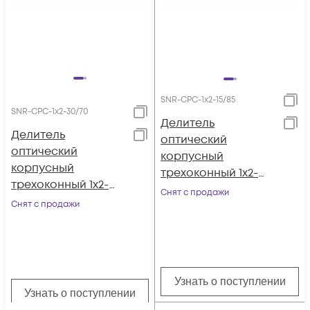
SNR-CPС-1x2-15/85
SNR-CPС-1x2-30/70
Делитель
Делитель
оптический
оптический
корпусный
корпусный
трехоконный 1х2-
трехоконный 1х2-
15/85
Снят с продажи
30/70
Снят с продажи
Узнать о поступлении
Узнать о поступлении