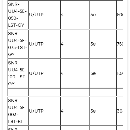
SNR-
UU4-5E-
U/UTP
4
5e
500с
050-
LST-GY
SNR-
UU4-5E-
U/UTP
4
5e
750с
075-LST-
GY
SNR-
UU4-5E-
U/UTP
4
5e
10м
100-LST-
GY
SNR-
UU4-5E-
U/UTP
4
5e
30см
003-
LST-BL
SNR-