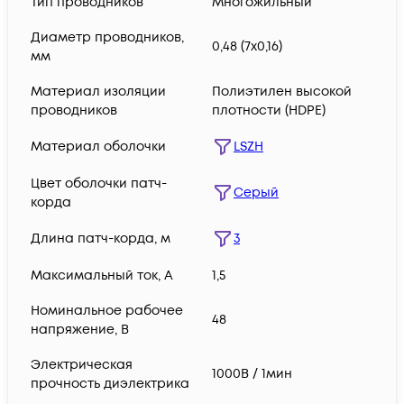
Тип проводников
Многожильный
Диаметр проводников,
0,48 (7х0,16)
мм
Материал изоляции
Полиэтилен высокой
проводников
плотности (HDPE)
Материал оболочки
LSZH
Цвет оболочки патч-
Серый
корда
Длина патч-корда, м
3
Максимальный ток, А
1,5
Номинальное рабочее
48
напряжение, В
Электрическая
1000В / 1мин
прочность диэлектрика