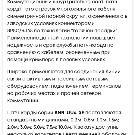
Коммутационный шнур (patching cord, патч-
корд) - это отрезок многожильного кабеля
симметричной парной скрутки, оконеченного в
заводских условиях коннекторами
8P8C/RJ45 по технологии "горячей посадки".
Применение данной технологии повышает
надежность и срок службы патч-корда по
сравнению с кабелем, оконеченным при
помощи кримпера в полевых условиях.
Широко применяются для соединения линий
связи с активным и пассивным сетевым
оборудованием, подключением терминалов
на рабочих местах и прочей сетевой
коммутации.
Патч-корды серии
SNR-UU4-5E
поставляются
стандартными длинами: 0.3м; 0.5м; 1.0м; 1.5м;
2.0м; 3.0м; 5.0м; 7.5м: 10.0м. К заказу доступны
несколько вариантов цвета внешней оболочки