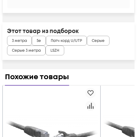
Этот товар из подборок
3 метра
5e
Патч корд U/UTP
Серые
Серые 3 метра
LSZH
Похожие товары