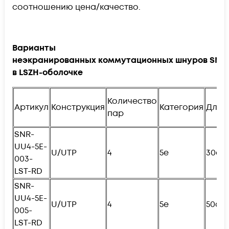
соотношению цена/качество.
Варианты
неэкранированных коммутационных шнуров SNR
в LSZH-оболочке
Количество
Артикул
Конструкция
Категория
Длин
пар
SNR-
UU4-5E-
U/UTP
4
5e
30см
003-
LST-RD
SNR-
UU4-5E-
U/UTP
4
5e
50см
005-
LST-RD