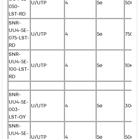
U/UTP
4
5e
500с
050-
LST-RD
SNR-
UU4-5E-
U/UTP
4
5e
750с
075-LST-
RD
SNR-
UU4-5E-
U/UTP
4
5e
10м
100-LST-
RD
SNR-
UU4-5E-
U/UTP
4
5e
30см
003-
LST-GY
SNR-
UU4-5E-
U/UTP
4
5e
50см